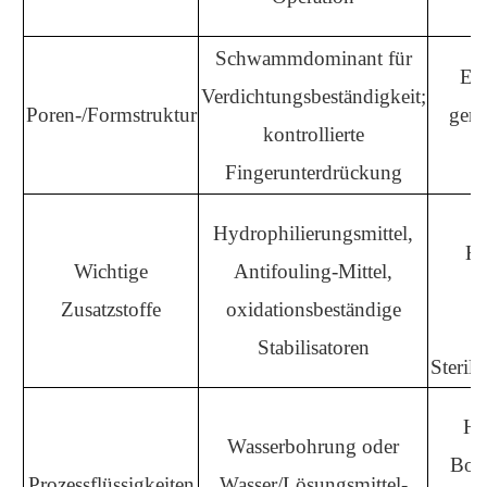
Schwammdominant für
Eng
Verdichtungsbeständigkeit;
Poren-/Formstruktur
geri
kontrollierte
Fingerunterdrückung
Hydrophilierungsmittel,
Hy
Wichtige
Antifouling-Mittel,
g
Zusatzstoffe
oxidationsbeständige
Stabilisatoren
Sterili
Ho
Wasserbohrung oder
Bohr
Prozessflüssigkeiten
Wasser/Lösungsmittel-