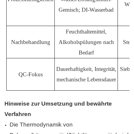
Was
Gemisch; DI-Wasserbad
Feuchthaltemittel,
G
Nachbehandlung
Alkoholspülungen nach
Ster
Bedarf
Dauerhaftigkeit, Integrität,
Siebk
QC-Fokus
mechanische Lebensdauer
St
Hinweise zur Umsetzung und bewährte
Verfahren
Die Thermodynamik von