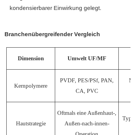
kondensierbarer Einwirkung gelegt.
Branchenübergreifender Vergleich
Dimension
Umwelt UF/MF
D
PVDF, PES/PSf, PAN,
Me
Kernpolymere
CA, PVC
P
Oftmals eine Außenhaut-,
Typis
Hautstrategie
Außen-nach-innen-
Operation