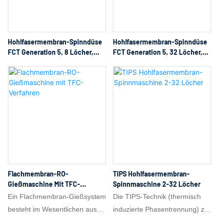
und Hochdruckbedingungen.
Stapelung und Formung
Dies ermöglicht die
mehrerer Fluidströme in einem
kontinuierliche Extrusion
mikroskaligen
Hohlfasermembran-Spinndüse
Hohlfasermembran-Spinndüse
gleichmäßiger Filamente oder
Strömungskanalsystem zu
FCT Generation 5, 8 Löcher,
FCT Generation 5, 32 Löcher,
Hohlfasern. Die
erreichen.
Geflochtenes Rohr, Verstärktes
Geflochtenes Rohr, Verstärktes
Auslassgeometrien reichen
Spinnen
Spinnen
typischerweise von einigen
zehn Mikrometern bis zu
mehreren Millimetern,
abhängig vom erforderlichen
Lumendurchmesser, der
Membranwandstärke und dem
optimalen Verhältnis zwischen
Permeabilität und
Flachmembran-RO-
TIPS Hohlfasermembran-
mechanischer Festigkeit. Nach
Gießmaschine Mit TFC-
Spinnmaschine 2-32 Löcher
Verfahren
der Extrusion bewirkt eine
Ein Flachmembran-Gießsystem
Die TIPS-Technik (thermisch
kontrollierte Abkühlung die
besteht im Wesentlichen aus
induzierte Phasentrennung) zur