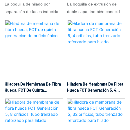
Orificios Para Hilado Por Fusión
La boquilla de hilado por
La boquilla de extrusión de
A Alta Temperatura
separación de fases inducida
doble capa, también conocida
térmicamente (TIPS), también
como boquilla de membrana
conocida como boquilla de
compuesta, es un componente
hilado de membrana TIPS, es
fundamental en la fabricación
un componente de precisión
de sistemas de separación y
fundamental en la fabricación
filtración por membrana.
de membranas y fibras
Mediante un único proceso de
poliméricas basadas en TIPS.
coextrusión, combina con
Esta boquilla suministra y da
precisión dos o más soluciones
forma con precisión a una
funcionales en una estructura
Hiladora De Membrana De Fibra
Hiladora De Membrana De Fibra
mezcla de polímero y diluyente
multicapa diseñada y las
Hueca, FCT De Quinta
Hueca FCT Generación 5, 4
calentada (como mezclas de
transforma en una membrana
Generación De Orificio Único
Orificios, Tubo Trenzado
Reforzado Para Hilado
PP, PE, PVDF o PES disueltas
estratificada a través de
en diluyentes de alto punto de
orificios o ranuras de precisión
ebullición) a través de orificios
micrométrica. Su función
microestructurados y canales
principal es lograr una