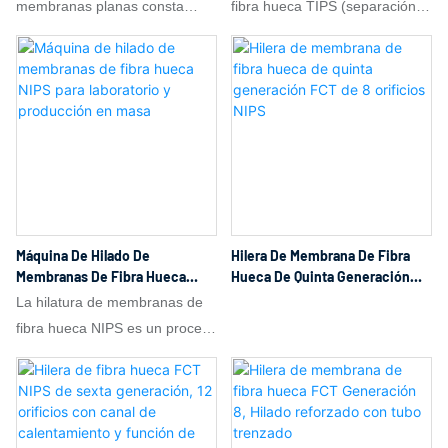
solidificación,
membranas planas consta
fibra hueca TIPS (separación
principalmente de cuatro
de fases inducida
secciones principales: sistema
térmicamente) es una técnica
de preparación y suministro de
para producir membranas
la solución, sistema de
microporosas mediante
rasqueta/colada, sistema de
cambios de temperatura. El
inversión de fase y
principio fundamental consiste
solidificación, y sistema de
en disolver un polímero a alta
postratamiento y bobinado. El
temperatura en un disolvente
rendimiento y la estabilidad del
de alta ebullición y baja
Máquina De Hilado De
Hilera De Membrana De Fibra
equipo de colada de
volatilidad para formar una
Membranas De Fibra Hueca
Hueca De Quinta Generación
membranas planas determinan
solución homogénea y,
NIPS Para Laboratorio Y
FCT De 8 Orificios NIPS
La hilatura de membranas de
Producción En Masa
la calidad y las propiedades de
posteriormente, extruirla a
fibra hueca NIPS es un proceso
la membrana.
través de una hilera. Durante el
para preparar membranas de
enfriamiento posterior a la
fibra hueca mediante
extrusión, el sistema
separación de fases inducida
experimenta una separación de
sin disolventes (NIPS). El