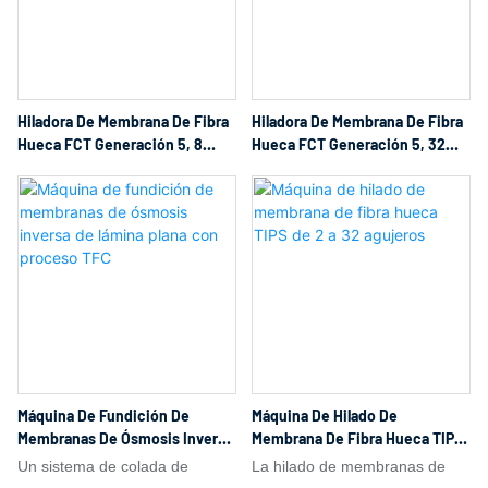
de flujo anulares bajo
distribución, apilamiento y
condiciones controladas de alta
conformación estables,
temperatura y presión, lo que
precisas y controlables de
permite la extrusión continua
múltiples flujos de fluido dentro
Hiladora De Membrana De Fibra
Hiladora De Membrana De Fibra
de filamentos uniformes o
de un sistema de canales de
Hueca FCT Generación 5, 8
Hueca FCT Generación 5, 32
fibras huecas. Las geometrías
flujo a microescala.
Orificios, Tubo Trenzado
Orificios, Tubo Trenzado
de salida suelen variar desde
Reforzado Para Hilado
Reforzado Para Hilado
varias decenas de micrómetros
hasta varios milímetros,
dependiendo del diámetro del
lumen requerido, el espesor de
la pared de la membrana y el
equilibrio entre permeabilidad y
resistencia mecánica. Tras la
extrusión, el enfriamiento
Máquina De Fundición De
Máquina De Hilado De
controlado induce la
Membranas De Ósmosis Inversa
Membrana De Fibra Hueca TIPS
De Lámina Plana Con Proceso
De 2 A 32 Agujeros
separación de fases y la
Un sistema de colada de
La hilado de membranas de
TFC