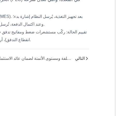
وعند اكتمال الدفعة، تُرسل المعدة أمر تحويل إلى نظام التغذية للتبديل التلقائي الكامل للدفعات.
انقطاع التدفق)، أرسل إشارة توقف فورًا لمنع التشغيل بدون ضغط أو عيوب في المنتج.
التالي
أثناء ترقيات شبه الأتمتة، كيف يمكن تحقيق التوازن بين التكلفة ومستوى الأتمتة لضمان عائد الاستثمار؟