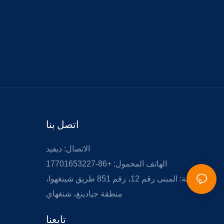
اتصل بنا
الاتصال: ديفيد
الهاتف المحمول: +86-17701653227
إضافة: المبنى رقم 12، رقم 851 طريق شينغهوا،
منطقة جيادينغ، شنغهاي
تابعنا