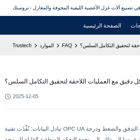
في تصنيع آلات غزل الأغشية الليفية المجوفة والمغازل - تروستك
جات
الصفحة الرئيسية
لاحقة لتحقيق التكامل السلس؟
FAQ
الموارد
Trustech
كل دقيق مع العمليات اللاحقة لتحقيق التكامل السلس؟
2025-12-05
تبادل البيانات: نُفِّذَت تقنية OPC UA للنقل الفوري. يُرسِل نظام التغذية بيانات التدفق والضغط ودرجة
 وما إلى ذلك، إلى وحدة التحكم المنطقية القابلة للبرمجة (PLC) في المُعدَّة، والتي تُعَدِّل سرعة