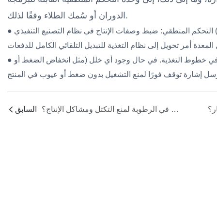
الدوران أو سُمك الطلاء وفقًا لذلك.
● التحكم المنطقي: ضبط وصفات الإنتاج في نظام التصنيع التنفيذي (MES). بعد تجهيز التغذية، يُرسل النظام إشارة بدء؛
● تقييم الحالة: ركّب مستشعرات ضغط ومفاتيح تدفق في خطوط التغذية. في حال وجود أي خلل (مثل انخفاض الضغط أو
بالنسبة للمواد الخام الامتصاصية للرطوبة، كيف يقوم نظام التغذية بتطبيق التحكم في الرطوبة لمنع التكتل ومشاكل الإنتاج؟
السابق