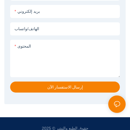
عضوية، بينما الطور الداخلي عبارة
بريد إلكتروني
عن سائل تجويف داعم قد يكون
مادة تخثر، أو مادة غير مذيبة، أو
سائل خامل. بعد التشكيل، تخضع
الهاتف/واتساب
الألياف الخضراء لعملية التجلط،
وتبادل المذيبات، والتجفيف، وإزالة
المحتوى
الروابط، والتلبيد في درجات حرارة
عالية، عادةً ما بين 400 و1200
درجة مئوية، لإنتاج غشاء ألياف
مجوفة غير عضوية/سيراميكية
كثيف أو مسامي، مثل الألومينا،
إرسال الاستفسار الآن
والزركونيا، والسيليكا، والتيتانات.
كما أن هذه الطريقة قابلة للتطبيق
على أنظمة المواد الأولية المعدنية/
الزجاجية.
حقوق الطبع والنشر © 2025