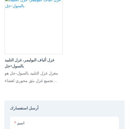
غزل ألياف البوليمر، غزل التلبيد
بالسول-جل
مغزل غزل التلبيد بالسول-جل هو
تجميع غزل بثق محوري لغشاء
ألياف مجوفة غير عضوية/
سيراميكية. الطور الخارجي عبارة
عن مادة أولية هجينة من السول أو
أرسل استفسارك
عضوي-غير عضوي، تحتوي على
جزيئات غير عضوية أو محلول مادة
اسم
أولية مع مواد رابطة/مواد مسامية