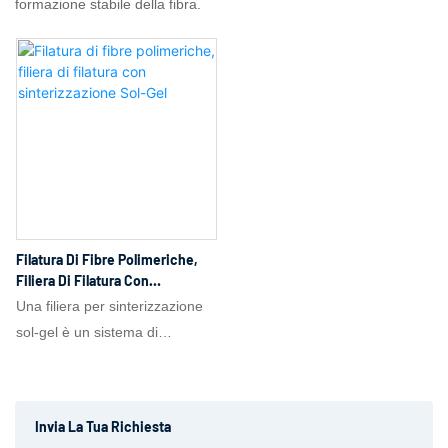
formazione stabile della fibra.
Filatura Di Fibre Polimeriche,
Filiera Di Filatura Con
Sinterizzazione Sol-Gel
Una filiera per sinterizzazione
sol-gel è un sistema di
estrusione coassiale per
membrane a fibre cave
inorganiche/ceramiche. La fase
Invia La Tua Richiesta
esterna è un sol o un