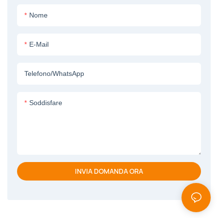
precursore ibrido organico-
Nome
inorganico, contenente
particelle inorganiche o una
E-Mail
soluzione di precursore con
leganti/porogeni organici,
mentre la fase interna è un
Telefono/WhatsApp
fluido di supporto che può
essere un coagulante, un non
Soddisfare
solvente o un fluido inerte.
Dopo la formatura, le fibre verdi
vengono sottoposte a
gelificazione, scambio di
solventi, essiccazione,
INVIA DOMANDA ORA
deceraggio e sinterizzazione ad
alta temperatura, tipicamente
400-1200 °C, per produrre
membrane a fibre cave