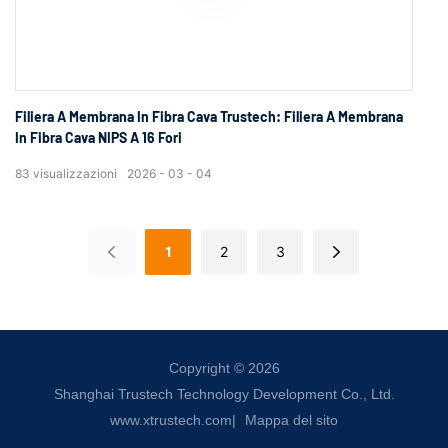
Filiera A Membrana In Fibra Cava Trustech: Filiera A Membrana
In Fibra Cava NIPS A 16 Fori
83
visualizzazioni
2026
03
04
1
2
3
Copyright © 2026
Shanghai Trustech Technology Development Co., Ltd.
www.xtrustech.com
|
Mappa del sito