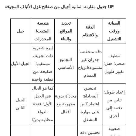
جدول مقارنة: ثمانية أجيال من صفائح غزل الألياف المجوفة UF
الصيانة
تحديد
هندسة
الدقة
ووقت
المواقع
المثقب/
جيل
والانتظام
التشغيل
والبناء
المخدرات
إبرة شعرية
دقة منخفضة؛
تنظيف
ذات تجويف
جدران غير
التجميع
صعب؛ هش؛
مستقيم؛
الجيل الأول
مستوية/انزياح
الأساسي
تغيير طويل
صفيحة من
المسام
قطعة واحدة
تحسين
كما هو الحال
إعداد طويل؛
المحاذاة؛
محاذاة يدوية
في الجيل
تباين من
الجيل
اعتماد كبير
مجهرية مع
الأول؛ فتحة
دفعة إلى
الثاني
على مهارة
أقفال
الدواء
أخرى
المشغل
محاذية يدويًا
صعوبة
تحسين دقة