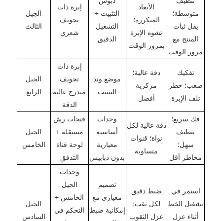
تنظيف
دبوس
الأبعاد
إبرة ذات
متوسطة؛
التثبيت +
الجيل
المتكررة؛
تجويف
يقل ثبات
التشغيل
الثالث
تشوه الإبرة
شعري
المنتج مع
الدقيق
بمرور الوقت
مرور الوقت
إبرة ذات
تفكيك
دقة عالية؛
موضع وتد
تجويف
الجيل
صعب؛ خطر
مركزية
التثبيت
متدرج عالية
الرابع
تلف الإبرة
أفضل
الدقة
فك سريع؛
وحدات
فتحات رش
دقة عالية لكل
تنظيف
أساسية
مستقلة +
الجيل
نواة؛ قنوات
سهل؛
معيارية
لوحة قناة
الخامس
متساوية
مخاطر أقل
بدون دبابيس
التدفق
وحدات
تصميم
الجيل
استمر في
ضبط دقيق
معياري مع
الخامس +
تشغيل الخط
لكل ثقب؛
الجيل
إمكانية ضبط
التحكم في
أثناء عزل
عزل الثقوب
السادس