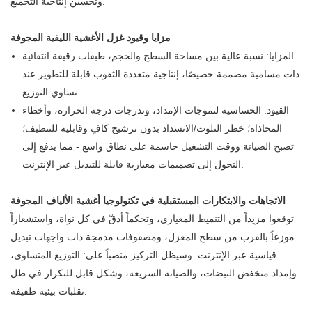
وتحسين إنتاجية التجميع.
مزايا وقيود غزل الأغشية الليفية المجوفة
المزايا: نسبة عالية بين مساحة السطح والحجم، طبقات رقيقة انتقائية
ذات مسامية مصممة خصيصًا، إنتاجية متعددة الثقوب قابلة للتطوير عند
تساوي التوزيع.
القيود: الحساسية لتموجات الإمداد، وتدرجات درجة الحرارة، وأخطاء
المحاذاة؛ خطر التلوث/الانسداد بدون ترشيح كافٍ وقابلية للتنظيف؛
تصبح الصيانة ووقت التشغيل حاسمة على نطاق واسع - مما يدفع إلى
التحول إلى تصميمات معيارية قابلة للتبديل عبر الإنترنت.
الاتجاهات والابتكارات المستقبلية في تكنولوجيا أغشية الألياف المجوفة
توقعوا مزيداً من التنميط المعياري، وتحكماً أدقّ في كل نواة، واستشعاراً
موزعاً بالقرب من سطح المغزل، ومصفوفات مدمجة ذات واجهات تبديل
قياسية عبر الإنترنت. وسيظل التركيز منصباً على: التوزيع المتساوي،
وإمداد منخفض النبضات، والصيانة السريعة، وشكل قابل للتكرار في ظل
تقلبات بيئية طفيفة.