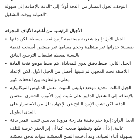
التوقف. تحول المسار من "الدقة أولاً" إلى "الدقة بالإضافة إلى سهولة
الصيانة ووقت التشغيل".
الأجيال الرئيسية من أغشية الألياف المجوفة
الجيل الأول: إبرة شعرية مستقيمة كإبرة ثقب. بسيطة، لكن دقتها
ضعيفة؛ جدرانها غير منتظمة وحجم مسامها غير مستقر. أصبحت قديمة
بالنسبة لمعظم تطبيقات الترشيح الفائق.
الجيل الثاني: ضبط دقيق يدوي للمحاذاة. يتم ضبط موضع فتحة المادة
اللاصقة تحت المجهر، ثم تثبيتها. أفضل من الجيل الأول، لكن الإعداد
بطيء والتفاوت بين الدفعات كبير.
الجيل الثالث: تحديد موضع دبابيس التثبيت. تعمل الدبابيس الميكانيكية
بالإضافة إلى التشغيل الدقيق على تثبيت إبرة الأنبوب الشعري. تتحسن
الدقة، لكن تشوه الإبرة الناتج عن الإجهاد يقلل من الاستقرار على
المدى الطويل.
الجيل الرابع: إبرة حفر دقيقة متدرجة مزودة بدبابيس تثبيت. تتميز بدقة
عالية، إلا أن فكها وتنظيفها صعب، كما أن إبر الحفر عرضة للتلف
بسهولة أثناء الصيانة. وقد أدخلت النسخ المحسّنة قنوات تدفق محسّنة