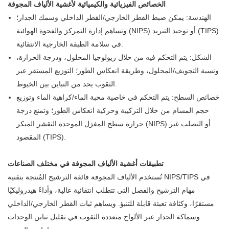
الخصائص الفيزيائية والكيميائية لأغشية الألياف المجوفة
الهندسة: يمكن ضبط القطر الخارجي/القطر الداخلي وسمك الجدار؛
وتساهم إدارة التمركز والفجوة الهوائية (NIPS) أو توحيد التبريد (TIPS)
في سلامة الطبقة الخارجية الانتقائية.
الشكل: يتم التحكم فيه من خلال ريولوجيا المحلول، ودرجة الحرارة،
ونسبة التجويف/المحلول، وطريقة انعكاس الطور؛ التوزيع المستقر عبر
الثقوب يحد من التباين بين الخيوط.
خصائص السطح: يتم التحكم في خاصية محبة الماء/كراهية الماء وتوزيع
حجم المسام من خلال التركيبة وحركية انعكاس الطور؛ وتمنع درجة
حرارة سطح المغزل الموحدة التقشر المبكر (NIPS) أو التصلب غير
المقصود (TIPS).
تطبيقات أغشية الألياف المجوفة في مختلف الصناعات
تُستخدم الألياف المجوفة فائقة الترشيح المُنتجة بتقنية NIPS/TIPS في
مهام الترشيح والفصل التي تتطلب انتقائية عالية، وأداءً هيدروليكيًا
مستقرًا، وكثافة تعبئة قابلة للتنبؤ. ويساهم ثبات القطر الخارجي/الداخلي
وسماكة الجدار عبر الألواح متعددة الثقوب في تقليل تباين الوحدات