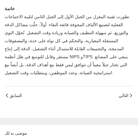
خاتمة
تطورت تقنية المغزل من الجيل الأول إلى الجيل الثامن لتلبية الاحتياجات
الفعلية لتصنيع الألياف المجوفة فائقة النقاء: أولاً، حلّت مشاكل الدقة
والتوزيع، ثم سهولة التنظيف والصيانة وزيادة وقت التشغيل. تُحوّل النوى
المستقلة المعيارية، والتحكم في كل نواة على حدة، والمصفوفات
المدمجة، والتجميعات القابلة للاستبدال أثناء التشغيل، الدقة إلى إنتاج
مستقر وقابل للتوسع في ظل أنظمة NIPS وTIPS. ينبغي على المصانع
التي تختار جيلاً معيناً أن تتوافق ليس فقط مع أهداف الدقة، بل أيضاً مع
استراتيجية الصيانة، وعدد الموظفين، ومتطلبات وقت التشغيل.
التالي
السابق
موصى به لك