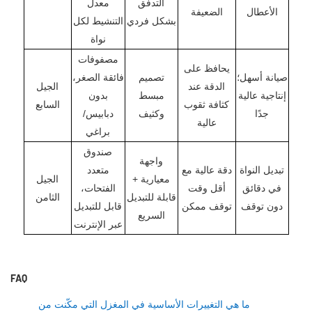
التدفق
معدل
الأعطال
الضعيفة
بشكل فردي
التنشيط لكل
نواة
مصفوفات
يحافظ على
صيانة أسهل؛
تصميم
فائقة الصغر،
الدقة عند
الجيل
إنتاجية عالية
مبسط
بدون
كثافة ثقوب
السابع
جدًا
وكثيف
دبابيس/
عالية
براغي
صندوق
واجهة
تبديل النواة
دقة عالية مع
متعدد
معيارية +
الجيل
في دقائق
أقل وقت
الفتحات،
قابلة للتبديل
الثامن
دون توقف
توقف ممكن
قابل للتبديل
السريع
عبر الإنترنت
FAQ
ما هي التغييرات الأساسية في المغزل التي مكّنت من