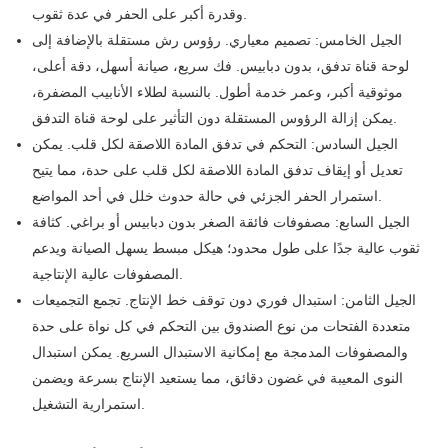
وقدرة أكبر على الحفر في عدة ثقوب.
الجيل الخامس: تصميم معياري. رؤوس رش مستقلة بالإضافة إلى
لوحة قناة تدفق، بدون دبابيس. فك سريع، صيانة أسهل، دقة أعلى،
موثوقية أكبر، وعمر خدمة أطول. بالنسبة لطلاء الأنابيب المضفرة،
يمكن إزالة الرؤوس المستقلة دون التأثير على لوحة قناة التدفق.
الجيل السادس: التحكم في تدفق المادة اللاصقة لكل قلب. يمكن
تعديل أو إيقاف تدفق المادة اللاصقة لكل قلب على حدة، مما يتيح
استمرار الحفر الجزئي في حالة حدوث خلل في أحد المواضع.
الجيل السابع: مصفوفات فائقة الصغر بدون دبابيس أو براغي. كثافة
ثقوب عالية جدًا على طول محدود؛ هيكل مبسط يسهل الصيانة ويدعم
المصفوفات عالية الإنتاجية.
الجيل الثامن: استبدال فوري دون توقف خط الإنتاج. تجمع التجميعات
متعددة الفتحات من نوع الصندوق بين التحكم في كل نواة على حدة
والمصفوفات المدمجة مع إمكانية الاستبدال السريع. يمكن استبدال
النوى المعيبة في غضون دقائق، مما يستعيد الإنتاج بسرعة ويضمن
استمرارية التشغيل.