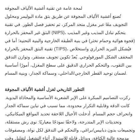
لمحة عامة عن تقنية أغشية الألياف المجوفة
تُصنع أغشية الألياف المجوفة عن طريق بثق مادة البوليمر ومحلول
التجويف معًا عبر مغزل متحد المركز، ثم تحفيز فصل الطور. في تقنية
البثق غير المحفز بالحرارة (NIPS)، يتحكم تبادل المذيب وغير المذيب
(فجوة هوائية وحمام تخثر) في بنية الطبقة الخارجية والبنية التحتية؛ أما في
تقنية البثق المحفز بالحرارة (TIPS)، فيُشكل التبريد الحراري واستخلاص
المخفف الشكل المورفولوجي. يُعدّ تكوين تجويف مستقر، وتوازن التدفق
بين الثقوب، والتحكم الحراري الدقيق على سطح المغزل، أمورًا أساسية
لضمان توحيد القطر الخارجي/الداخلي، وسماكة الجدار، وبنية المسام.
التطور التاريخي لغزل أغشية الألياف المجوفة
ركزت التصاميم المبكرة على الإبر الشعرية الأساسية والمحاذاة اليدوية.
كانت الدقة وقابلية التكرار محدودة، مما تسبب في تباين سماكة الجدار
وانحراف حجم المسام. أدخلت الأجيال اللاحقة تحديد المواقع الميكانيكي،
وتحديثات الإبر المتدرجة، ولاحقًا نموذجًا معياريًا: نوى رش مستقلة،
وتجميعات بدون دبابيس/براغي، والتحكم في التدفق لكل نواة، ومصفوفات
مدمجة عالية الكثافة، وبدائل قابلة للاستبدال أثناء التشغيل لتقليل وقت