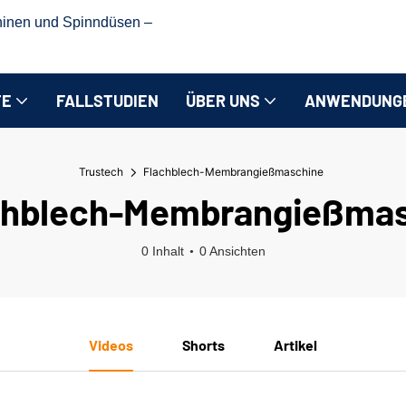
hinen und Spinndüsen –
TE
FALLSTUDIEN
ÜBER UNS
ANWENDUNG
Trustech
Flachblech-Membrangießmaschine
chblech-Membrangießmas
0 Inhalt
0 Ansichten
Videos
Shorts
Artikel