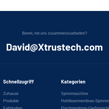
Bereit, mit uns zusammenzuarbeiten?
﻿David@Xtrustech.com
Schnellzugriff
Kategorien
Zuhause
Spinnmaschine
Produkte
Hohlfasermembran-Spinnm
Fallstudien
Flachmembran-Gießmasch