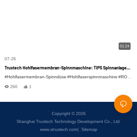
01:24
07-26
Trustech Hohlfasermembran-Spinnmaschine: TIPS Spinnanlagen
Vorgestellt (XI)
#Hohlfasermembran-Spinndüse
#Hohlfaserspinnmaschine
#RO-Membranherstellungsmaschine
260
1
Copyright © 2026
Shanghai Trustech Technology Development Co., Ltd.
www.xtrustech.com
|
Sitemap