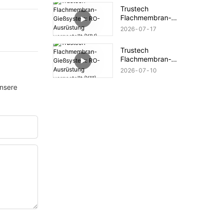
(XVI)
Trustech
Flachmembran-
Gießsystem: RO-
2026
07
17
Ausrüstung vorgestellt
(XIV)
Trustech
Flachmembran-
Gießsystem: RO-
2026
07
10
Ausrüstung vorgestellt
(XIII)
unsere