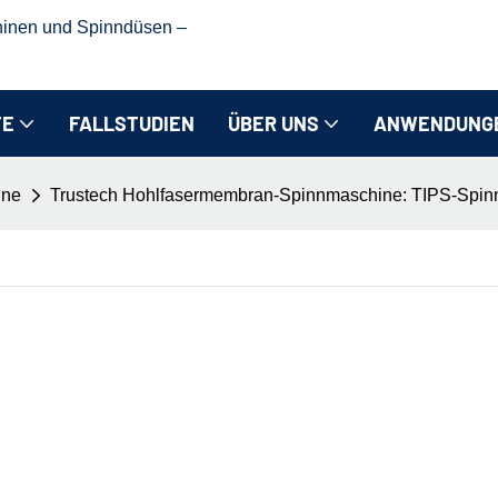
hinen und Spinndüsen –
TE
FALLSTUDIEN
ÜBER UNS
ANWENDUNG
ine
Trustech Hohlfasermembran-Spinnmaschine: TIPS-Spinna