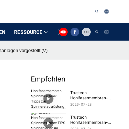
EN
RESSOURCE
KONTAKTIEREN SIE UNS
nlagen vorgestellt (V)
Empfohlen
Trustech
Hohlfasermembran-
Spinnmaschine: Tipps
2026
07
28
zur Spinnereiausrüstung
vorgestellt (17)
Trustech
Hohlfasermembran-
Spinnmaschine: TIPS
2026
07
24