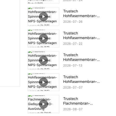
Spinnanlagen im Detail
(16)
Trustech
Hohlfasermembran-
Spinnmaschine: NIPS-
2026
07
26
Spinnanlagen vorgestellt
(18)
Trustech
Hohlfasermembran-
Spinnmaschine: NIPS-
2026
07
22
Spinnanlagen vorgestellt
(17)
Trustech
Hohlfasermembran-
Spinnmaschine: NIPS-
2026
07
13
Spinnanlagen vorgestellt
(16)
Trustech
Hohlfasermembran-
Spinnmaschine: NIPS-
2026
07
07
Spinnanlagen vorgestellt
(15)
Trustech
Flachmembran-
Gießsystem: RO-
2026
08
07
Ausrüstung vorgestellt