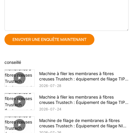
ENVOYER UNE ENQUÊTE MAINTENANT
conseillé
Machine à filer les membranes à fibres
creuses Trustech : équipement de filage TIPS
dévoilé (17)
2026
07
28
Machine à filer les membranes à fibres
creuses Trustech : Équipement de filage TIPS
dévoilé (16)
2026
07
24
Machine de filage de membranes à fibres
creuses Trustech : Équipement de filage NIPS
dévoilé (18)
2026
07
26