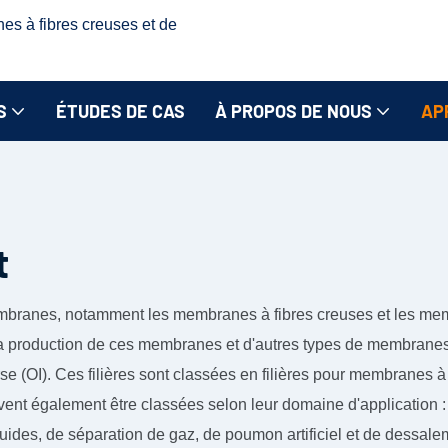
nes à fibres creuses et de
S
ÉTUDES DE CAS
À PROPOS DE NOUS
AP
t
membranes, notamment les membranes à fibres creuses et les m
a production de ces membranes et d'autres types de membranes, c
erse (OI). Ces filières sont classées en filières pour membranes 
uvent également être classées selon leur domaine d'application 
liquides, de séparation de gaz, de poumon artificiel et de dessale