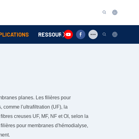
PLICATIONS
RESSOURCE
CONTACTEZ-NOUS
embranes planes.
Les filières pour
omme l'ultrafiltration (UF), la
à fibres creuses UF, MF, NF et OI, selon la
: filières pour membranes d'hémodialyse,
ment.