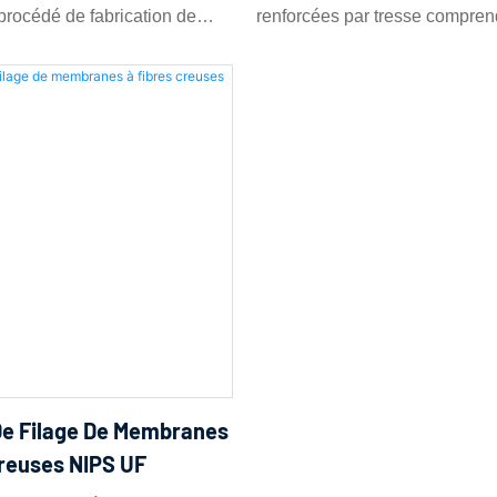
procédé de fabrication de
renforcées par tresse compren
permet d'éliminer le solvant ;
fibres creuses par
généralement cinq sections c
écédemment occupé par la
e phases induite par un non-
préparation de la solution, dos
n solvant constitue alors la
). Le principe consiste à
extrusion, manipulation et syn
croporeuse de la membrane.
 solution polymère à travers
de la tresse, coagulation et fix
ans un bain de coagulation
structurelle, et post-traitement 
. L'échange solvant/non-
enroulement. Comparée aux l
t la séparation de phases et
conventionnelles, la tresse aj
tion du polymère, formant ainsi
défis d'ingénierie majeurs : un
e creuse à morphologie
précis de la tension et un ali
étrique. Ce procédé est
concentrique, afin de garantir 
lisé dans le traitement de
épaisseur de revêtement unifo
aration des gaz et les
porosité constante et une fort
e Filage De Membranes
 médicales. Un équipement
interfaciale entre la gaine poly
Creuses NIPS UF
 membranes à fibres creuses
tresse. Fort de plus de 12 ans 