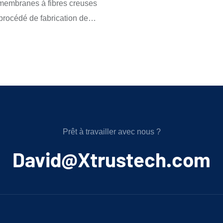
 membranes à fibres creuses
nd principalement quatre
et de R&D, Trustech a modern
procédé de fabrication de
 préparation de la solution, le
systèmes en intégrant une ges
fibres creuses par
xtrusion, la coagulation et la
thermique en boucle fermée po
e phases induite par un non-
, ainsi que le post-traitement
rhéologie de la solution, des
). Le principe consiste à
e d'enroulement. La
doseuses à engrenages ou se
 solution polymère à travers
t la stabilité de la machine
haute précision pour un débit
ans un bain de coagulation
erminent la qualité et les
stable, ainsi que les systèmes
. L'échange solvant/non-
e la membrane. Fort de 11 ans
SteadyiCore Ultra 2.0, TitanMi
t la séparation de phases et
 et de
PrimeGlider Pro 3.0 (déroulag
Prêt à travailler avec nous ?
tion du polymère, formant ainsi
automatique), SmartCoil
﻿David@Xtrustech.com
e creuse à morphologie
étrique. Ce procédé est
lisé dans le traitement de
aration des gaz et les
 médicales. Un équipement