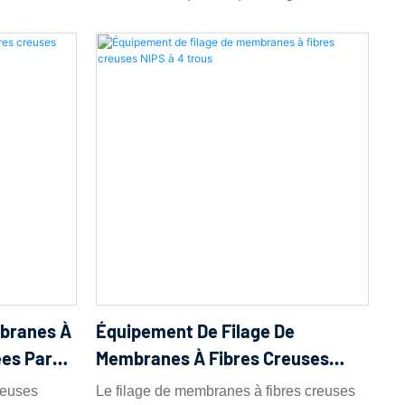
ar
membranes à fibres creuses est une
par un non-
technique de production de membranes
nsiste à
microporeuses par variation de
 à travers
température. Son principe consiste à
agulation
dissoudre un polymère à haute
change
température dans un solvant à point
éparation de
d'ébullition élevé et à faible volatilité afin
polymère,
d'obtenir une solution homogène, puis à
euse à
l'extruder à travers une filière. Lors du
que. Ce
refroidissement après extrusion, le
dans le
système subit une séparation de phases
ion des gaz
liquide-liquide ou solide-liquide,
mbranes À
Équipement De Filage De
aboutissant à la solidification de deux
ées Par
Membranes À Fibres Creuses
phases : une phase riche en polymère et
NIPS À 4 Trous
creuses
Le filage de membranes à fibres creuses
une phase riche en solvant. L'extraction