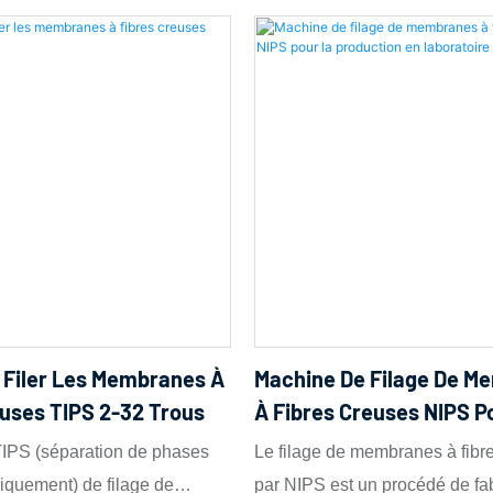
 Filer Les Membranes À
Machine De Filage De M
euses TIPS 2-32 Trous
À Fibres Creuses NIPS P
Production En Laboratoi
IPS (séparation de phases
Le filage de membranes à fibr
Série
miquement) de filage de
par NIPS est un procédé de fab