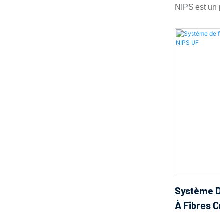
NIPS est un 
subséquente 
membranes à 
l'espace pr
séparation d
phase riche e
solvant (NIPS
structure mi
extruder une
une filière d
sans solvant
solvant indui
la solidifica
une structur
poreuse asym
largement uti
l'eau, la sép
Système D
applications
À Fibres 
de filage de