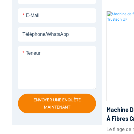
membranes à 
E-Mail
technique d
microporeuse
température.
Téléphone/WhatsApp
dissoudre un
température 
Teneur
d'ébullition é
d'obtenir un
l'extruder à t
refroidisseme
système subi
ENVOYER UNE ENQUÊTE
liquide-liqui
MAINTENANT
Machine D
aboutissant à
À Fibres 
phases : une
Le filage de
une phase ric