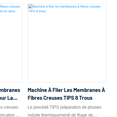
embranes
Machine À Filer Les Membranes À
our La
Fibres Creuses TIPS 8 Trous
re Et En
es creuses
Le procédé TIPS (séparation de phases
rication de
induite thermiquement) de filage de