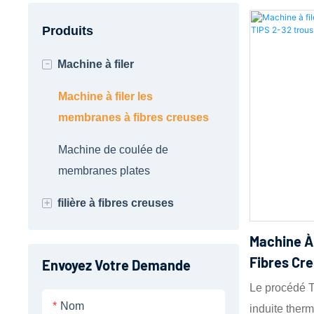
Produits
-
Machine à filer
Machine à filer les
membranes à fibres creuses
Machine de coulée de
membranes plates
+
filière à fibres creuses
Filière de fonte
Machine À
Fibres Cr
Envoyez Votre Demande
filière humide
Le procédé T
Filière sèche
Nom
induite ther