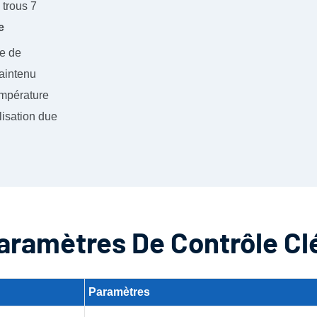
e
ée de
maintenu
empérature
lisation due
aramètres De Contrôle Cl
Paramètres