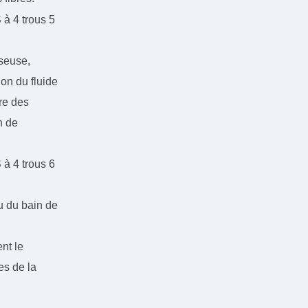
seuse,
ion du fluide
tre des
on de
u du bain de
nt le
es de la