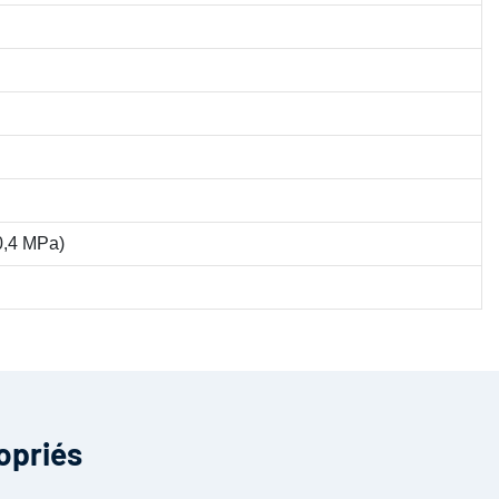
>0,4 MPa)
opriés