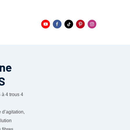
une
S
 d’agitation,
lution
 fibres.