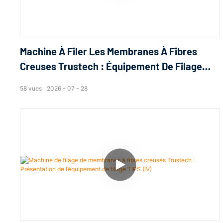
Machine À Filer Les Membranes À Fibres
Creuses Trustech : Équipement De Filage
TIPS Dévoilé (17)
58
vues
2026
07
28