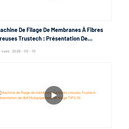
achine De Filage De Membranes À Fibres
reuses Trustech : Présentation De
’équipement De Filage TIPS (V)
3
vues
2026
05
10