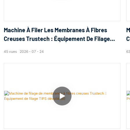
Machine À Filer Les Membranes À Fibres
M
Creuses Trustech : Équipement De Filage
C
TIPS Dévoilé (16)
L
45
vues
2026
07
24
6