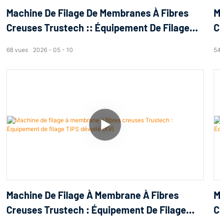
Machine De Filage De Membranes À Fibres
M
Creuses Trustech :: Équipement De Filage
C
TIPS Dévoilé (III)
L
68
vues
2026
05
10
5
Machine De Filage À Membrane À Fibres
M
Creuses Trustech : Équipement De Filage
C