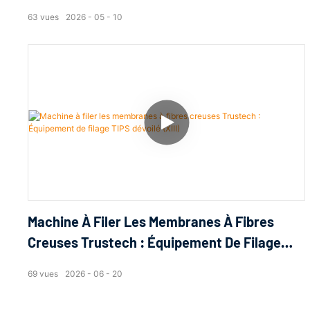
TIPS (I)
63
vues
2026
05
10
Machine À Filer Les Membranes À Fibres
Creuses Trustech : Équipement De Filage
TIPS Dévoilé (XIII)
69
vues
2026
06
20