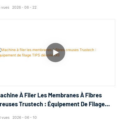
IPS Dévoilé (XIV)
6
vues
2026
06
22
achine À Filer Les Membranes À Fibres
reuses Trustech : Équipement De Filage
IPS Dévoilé (XI)
8
vues
2026
06
10