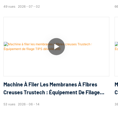
TIPS Dévoilé (XV)
T
49
vues
2026
07
02
6
Machine À Filer Les Membranes À Fibres
M
Creuses Trustech : Équipement De Filage
C
TIPS Dévoilé (XII)
T
53
vues
2026
06
14
3