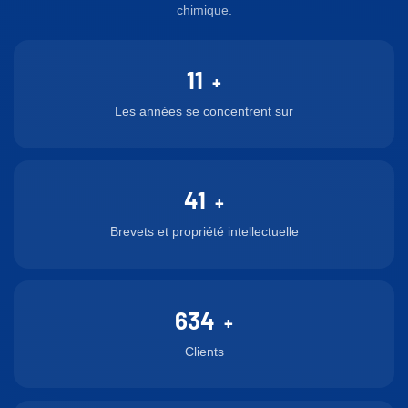
séparation de gaz et de
filage de fibres polymères
chimique.
liquides : différents gaz sont
pour les fabricants de
séparés selon leurs
membranes de ce type,
11
besoins, par exemple :
avec une concentricité
+
hydrogène/azote,
atteignant 0,003 mm.
Les années se concentrent sur
oxygène/azote,
méthane/hélium,
alcool/eau, alcool/éthane,
41
mélanges de méthane et
+
d’éthylène, régulation des
Brevets et propriété intellectuelle
proportions H₂/CO₂,
poumon artificiel et
élimination du CO₂ et du
634
H₂S du gaz naturel.
+
Clients