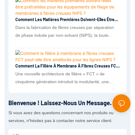
Comment Les Matières Premières Doivent-Elles Être
Prétraitées Pour Les Équipements De Filage De
Dans la fabrication de fibres creuses par séparation
Membranes À Fibres Creuses NIPS ?
de phase induite par non-solvant (NIPS), la toute
première étape – le prétraitement de la matière
première – fixe le plafond de la stabilité du processus,
du taux de défauts et des performances finales de la
Comment La Filière À Membrane À Fibres Creuses FCT
membrane.
Peut-Elle Être Améliorée Pour Les Lignes NIPS ?
Une nouvelle architecture de filière « FCT » de
cinquième génération introduit la modularité, une
précision accrue, une maintenance simplifiée et une
durée de vie plus longue – des avantages qui se
Bienvenue ! Laissez-Nous Un Message.
traduisent directement par un contrôle plus précis de
Si vous avez des questions concernant nos produits ou
la géométrie des fibres, une disponibilité améliorée et
services, n'hésitez pas à contacter notre service client.
des performances membranaires plus constantes sur
les lignes NIPS et TIPS.