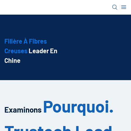
Filière À Fibres
Creuses
Leader En
Chine
Pourquoi.
Examinons
Trustech Lead