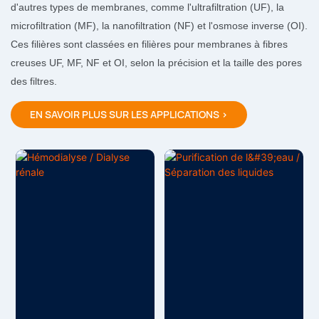
d'autres types de membranes, comme l'ultrafiltration (UF), la
microfiltration (MF), la nanofiltration (NF) et l'osmose inverse (OI).
Ces filières sont classées en filières pour membranes à fibres
creuses UF, MF, NF et OI, selon la précision et la taille des pores
des filtres.
EN SAVOIR PLUS SUR LES APPLICATIONS >
Hémodialyse / Dialyse
Purification De L'eau /
Rénale
Séparation Des Liquides
La membrane
Les membranes de
d'hémodialyse est un
séparation se divisent en
matériau fonctionnel
plusieurs catégories, selon
essentiel à l'hémodialyse.
la taille de leurs pores :
La filière de fabrication de
membranes de