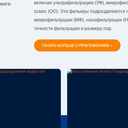
ного
включая ультрафильтрацию (УФ), микрофил
осмос (ОО). Эти фильеры подразделяются 
микрофильтрации (МФ), нанофильтрации (НФ
точности фильтрации и размеру пор.
УЗНАТЬ БОЛЬШЕ О ПРИЛОЖЕНИЯХ >
ка Воды/разделение
Искусственное Легкое
стей
Газоразделение