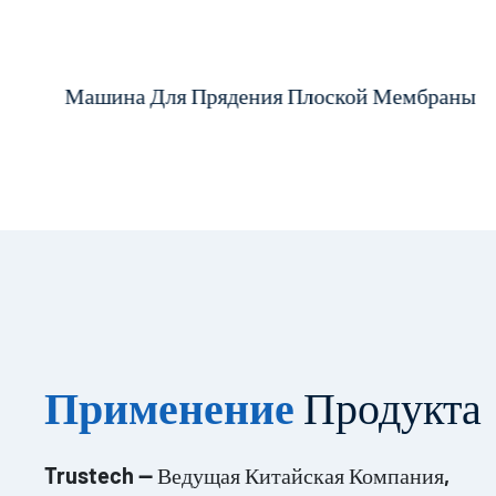
Прядильная Фильера NIPS Поколения 5
Машина Для Прядения Плоской Мембраны
FCT С 20 Отверстиями
Применение
Продукта
Trustech — Ведущая Китайская Компания,