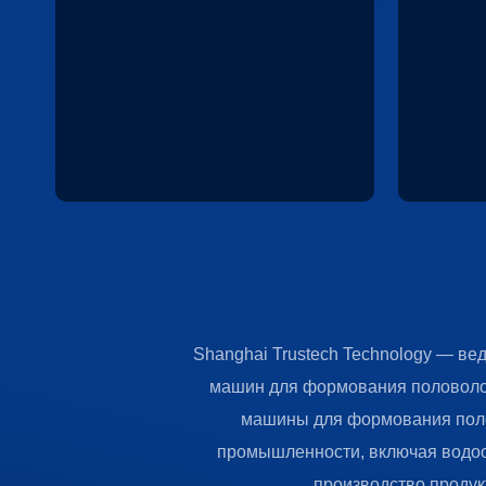
Гемодиализная мембрана
Раздел
является основным
подраз
функциональным материалом
микроф
для гемодиализа, а головка для
ультра
формования половолоконных
нанофи
мембран, изготавливаемая в
обратн
составе гемодиализной
другие
мембраны, выступает
размер
ключевым компонентом всего
произв
производственного процесса.
пленки
Половолоконные мембраны,
компон
Shanghai Trustech Technology — ве
используемые в гемодиализе,
произв
машин для формования половолок
предъявляют высокие
Мы пре
машины для формования пол
требования к шероховатости
фильер
промышленности, включая водоо
поверхности, точности и
полово
производство продук