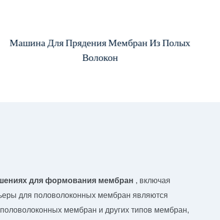
Фильера Для Прядения Полых Волокон
Машина Для Прядения Мембран Из Полых
TIPS 32 Отверстия
Волокон
шениях для формования мембран
, включая
ьеры для половолоконных мембран являются
половолоконных мембран и других типов мембран,