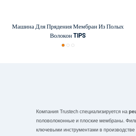
Машина Для Прядения Мембран Из Полых
FCT Поколение 6 NIPS Прядильная
Фильера 12 Отверстий
Волокон TIPS
Компания Trustech специализируется на
ре
половолоконные и плоские мембраны. Фил
ключевыми инструментами в производстве 