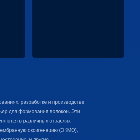
ы для
Опреснение — это процесс
х
удаления соли из морской воды
для получения пресной воды,
безопасной для употребления
мбраны,
человеком. Этот процесс
03 мм,
требует фильтрации с
ованиям
использованием полой
полимерной волокнистой
работы
мембраны. Для
производителей полимерных
волокнистых мембран мы
ованиях, разработке и производстве
предлагаем фильеры для
ьер для формования волокон. Эти
формования полимерных
яются в различных отраслях
етствии
волокон с концентричностью до
мембранную оксигенацию (ЭКМО),
а,
0,003 мм.
остроение, и другие.