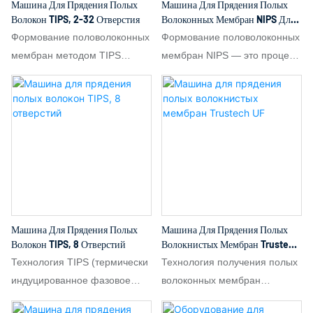
Машина Для Прядения Полых
Машина Для Прядения Полых
Волокон TIPS, 2-32 Отверстия
Волоконных Мембран NIPS Для
Лабораторного И Массового
Формование половолоконных
Формование половолоконных
Производства
мембран методом TIPS
мембран NIPS — это процесс
(термически индуцированное
изготовления
фазовое разделение) — это
половолоконных мембран
метод получения
методом индуцированного
микропористых мембран
без растворителя разделения
посредством изменения
фаз (NIPS). Основной
температуры. Основной
принцип заключается в
принцип заключается в
экструдировании
растворении полимера при
полимерного раствора через
высокой температуре в
фильеру в коагуляционную
Машина Для Прядения Полых
Машина Для Прядения Полых
высококипящем и
ванну без растворителя, где
Волокон TIPS, 8 Отверстий
Волокнистых Мембран Trustech
малолетучем растворителе
обмен растворителем и
UF
Технология TIPS (термически
Технология получения полых
до образования однородного
нерастворителем
индуцированное фазовое
волоконных мембран
раствора с последующей
способствует разделению
разделение) для получения
методом NIPS (Non-Solution
экструзией через фильеру.
фаз полимера и его