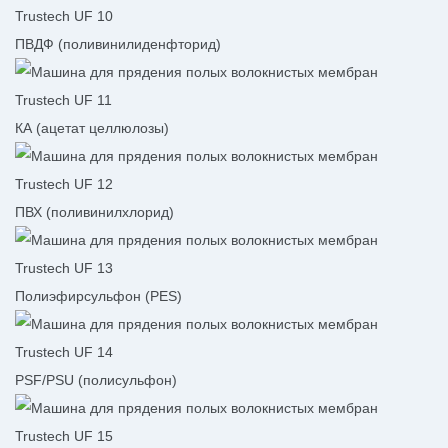
ПВДФ (поливинилиденфторид)
КА (ацетат целлюлозы)
ПВХ (поливинилхлорид)
Полиэфирсульфон (PES)
PSF/PSU (полисульфон)