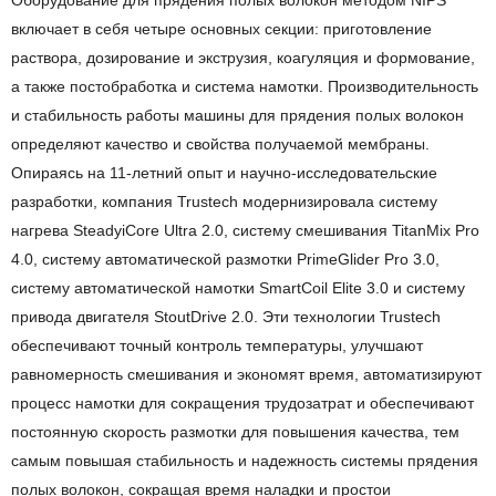
Оборудование для прядения полых волокон методом NIPS
включает в себя четыре основных секции: приготовление
раствора, дозирование и экструзия, коагуляция и формование,
а также постобработка и система намотки. Производительность
и стабильность работы машины для прядения полых волокон
определяют качество и свойства получаемой мембраны.
Опираясь на 11-летний опыт и научно-исследовательские
разработки, компания Trustech модернизировала систему
нагрева SteadyiCore Ultra 2.0, систему смешивания TitanMix Pro
4.0, систему автоматической размотки PrimeGlider Pro 3.0,
систему автоматической намотки SmartCoil Elite 3.0 и систему
привода двигателя StoutDrive 2.0. Эти технологии Trustech
обеспечивают точный контроль температуры, улучшают
равномерность смешивания и экономят время, автоматизируют
процесс намотки для сокращения трудозатрат и обеспечивают
постоянную скорость размотки для повышения качества, тем
самым повышая стабильность и надежность системы прядения
полых волокон, сокращая время наладки и простои