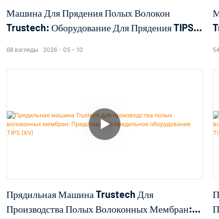
Машина Для Прядения Полых Волокон
М
Trustech: Оборудование Для Прядения TIPS
T
Представлено (III)
О
68
взгляды
2026
05
10
5
Прядильная Машина Trustech Для
П
Производства Полых Волоконных Мембран:
П