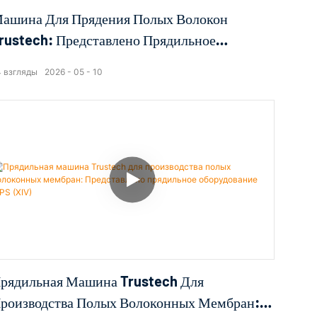
ашина Для Прядения Полых Волокон
rustech: Представлено Прядильное
борудование TIPS (II)
4
взгляды
2026
05
10
рядильная Машина Trustech Для
роизводства Полых Волоконных Мембран: