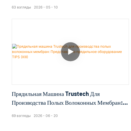
Оборудование TIPS (I)
63
взгляды
2026
05
10
Прядильная Машина Trustech Для
Производства Полых Волоконных Мембран:
Представлено Прядильное Оборудование TIPS
69
взгляды
2026
06
20
(XIII)