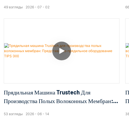
Представлено Прядильное Оборудование TIPS
П
49
взгляды
2026
07
02
6
(XV)
(
Прядильная Машина Trustech Для
П
Производства Полых Волоконных Мембран:
П
Представлено Прядильное Оборудование TIPS
П
53
взгляды
2026
06
14
3
(XII)
(