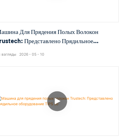
ашина Для Прядения Полых Волокон
rustech: Представлено Прядильное
борудование TIPS (V)
3
взгляды
2026
05
10