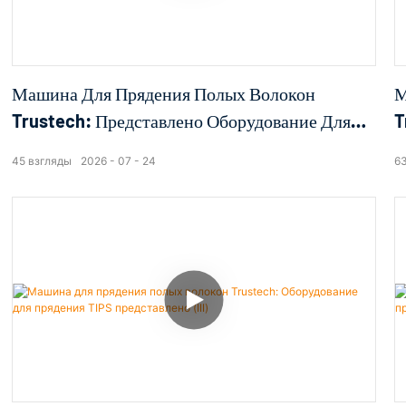
Машина Для Прядения Полых Волокон
М
Trustech: Представлено Оборудование Для
T
Прядения TIPS (16)
О
45
взгляды
2026
07
24
6