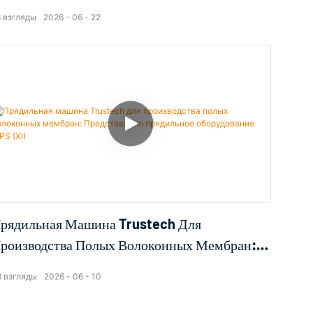
редставлено Прядильное Оборудование TIPS
6
взгляды
2026
06
22
XIV)
рядильная Машина Trustech Для
роизводства Полых Волоконных Мембран:
редставлено Прядильное Оборудование TIPS
8
взгляды
2026
06
10
XI)