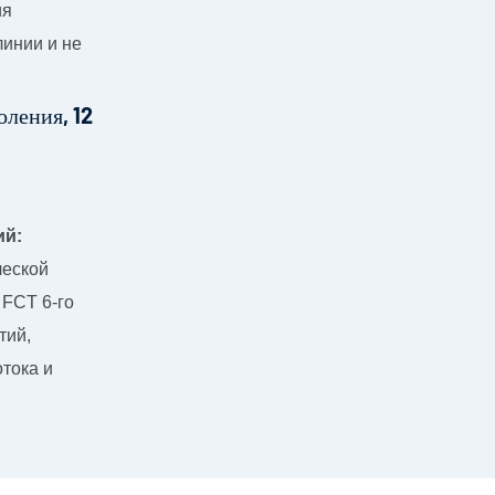
ия
инии и не
ий:
ческой
 FCT 6-го
тий,
тока и