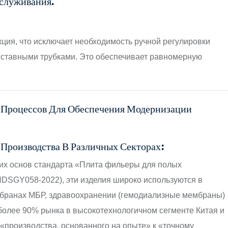
бслуживания.
кция, что исключает необходимость ручной регулировки
вставными трубками. Это обеспечивает равномерную
 Процессов Для Обеспечения Модернизации
Производства В Различных Секторах:
ких основ стандарта «Плита фильеры для полых
DSGY058-2022), эти изделия широко используются в
мбранах МБР, здравоохранении (гемодиализные мембраны)
 более 90% рынка в высокотехнологичном сегменте Китая и
 «производства, основанного на опыте» к «точному