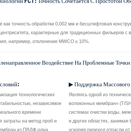
нологии FCT: Точность Сочетается С Простотой О
 как точность обработки 0,002 мм и бесштифтовая констру
центриситета, характерные для традиционных фильеров с 
ния, например, отклонение MWCO ≤ 10%.
ленаправленное Воздействие На Проблемные Точки
словий:
▶ Поддержка Массового 
имизация технологических
Являясь одной из техничес
стабильностью, независимое
волоконных мембран» (T/SH
реального времени
системах очистки воды, ме
 затраты на метод проб и
и других областях, занимая
мембран из ПВДФ одна
ускоряя переход отрасли от