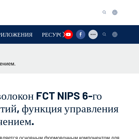
РИЛОЖЕНИЯ
РЕСУРС
СВЯЗАТЬСЯ С НАМИ
чением.
волокон FCT NIPS 6-го
стий, функция управления
чением.
является основным формовочным компонентом для