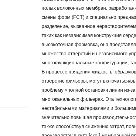
полых волоконных мембран, разработанн
смены форм (FCT) и специально предназ
разделение, вызванное нерастворителем
таких как независимая конструкция серд
высокоточная формовка, она представля
множества отверстий и независимого уп
многофункциональные конфигурации, такие
В процессе прядения жидкость, образующ
отверстие фильеры, могут включаться/вы
проблему «полной остановки линии из-за
многоканальных фильерах. Эта технолог
нестабильными материалами и большими
значительно повышая производительност
также способствуя снижению затрат, п
производству в китайской мембранной 