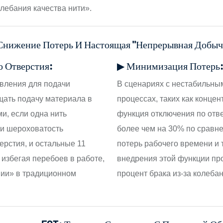
ебания качества нити».
Снижение Потерь И Настоящая "непрерывная Добыч
 Отверстия:
▶ Минимизация Потерь
вления для подачи
В сценариях с нестабильны
щать подачу материала в
процессах, таких как конце
и, если одна нить
функция отключения по отве
ли шероховатость
более чем на 30% по сравн
ерстия, и остальные 11
потерь рабочего времени и 
избегая перебоев в работе,
внедрения этой функции п
нии» в традиционном
процент брака из-за колеба