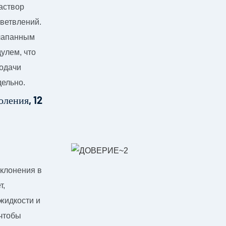
аствор
ветвлений.
лапанным
улем, что
подачи
дельно.
клонения в
т,
жидкости и
 чтобы