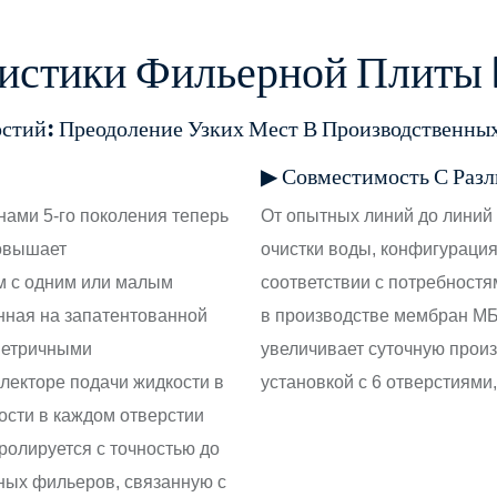
истики Фильерной Плиты 
рстий: Преодоление Узких Мест В Производственн
▶ Совместимость С Раз
ами 5-го поколения теперь
От опытных линий до линий
повышает
очистки воды, конфигурация
м с одним или малым
соответствии с потребност
нная на запатентованной
в производстве мембран МБ
метричными
увеличивает суточную прои
лекторе подачи жидкости в
установкой с 6 отверстиями
ости в каждом отверстии
ролируется с точностью до
ных фильеров, связанную с