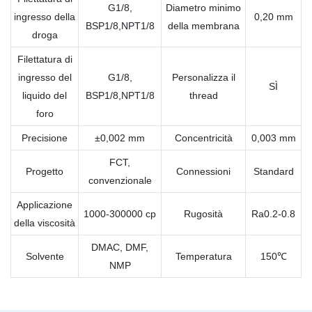
G1/8,
Diametro minimo
ingresso della
0,20 mm
BSP1/8,NPT1/8
della membrana
droga
Filettatura di
ingresso del
G1/8,
Personalizza il
SÌ
liquido del
BSP1/8,NPT1/8
thread
foro
Precisione
±0,002 mm
Concentricità
0,003 mm
FCT,
Progetto
Connessioni
Standard
convenzionale
Applicazione
1000-300000 cp
Rugosità
Ra0.2-0.8
della viscosità
DMAC, DMF,
Solvente
Temperatura
150℃
NMP