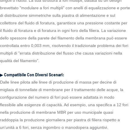
singoli o ridotti. La sua struttura a fori multipli, basata su un design
brevettato "modulare a fori multipli" con anelli di equalizzazione e porte
di distribuzione simmetriche sulla piastra di alimentazione e sul
collettore del fluido di foratura, garantisce una pressione costante per
il fluido di foratura e di foratura in ogni foro della filiera. La variazione
dello spessore della parete del filamento della membrana può essere
controllata entro 0,003 mm, risolvendo il tradizionale problema dei fori
multipli di "errata distribuzione del flusso che causa variazioni nella
qualità del filamento".
▶ Compatibile Con Diversi Scenari:
Dalle linee pilota alle linee di produzione di massa per decine di
migliaia di tonnellate di membrane per il trattamento delle acque, la
configurazione del numero di fori può essere adattata in modo
flessibile alle esigenze di capacità. Ad esempio, una specifica a 12 fori
nella produzione di membrane MBR per uso municipale quasi
raddoppia la produzione giornaliera per piastra di filiera rispetto a
un'unità a 6 fori, senza ingombro o manodopera aggiuntivi.