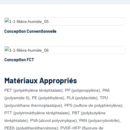
Conception Conventionnelle
Conception FCT
Matériaux Appropriés
PET (polyéthylène téréphtalate), PP (polypropylène), PA6
(polyamide 6), PE (polyéthylène), PLA (polylactide), TPU
(polyuréthane thermoplastique), PPS (sulfure de polyphénylène),
PTT (polytriméthylène téréphtalate), PBT (polybutylène
téréphtalate), PVA (alcool polyvinylique), PAN (polyacrylonitrile),
PEEK (polyétheréthercétone), PVDF-HFP (fluorure de