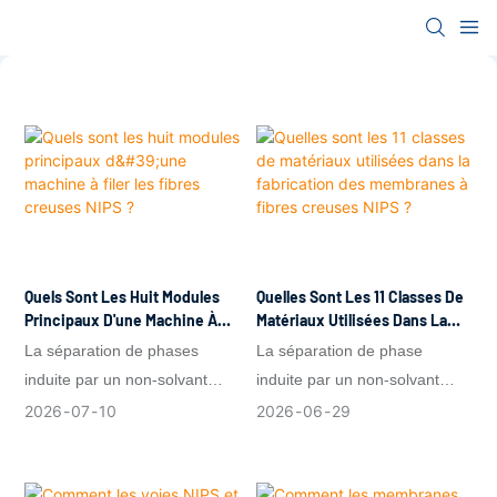
Quels Sont Les Huit Modules
Quelles Sont Les 11 Classes De
Principaux D'une Machine À
Matériaux Utilisées Dans La
Filer Les Fibres Creuses NIPS ?
Fabrication Des Membranes À
La séparation de phases
La séparation de phase
Fibres Creuses NIPS ?
induite par un non-solvant
induite par un non-solvant
(NIPS) permet de filer des
(NIPS) permet la fabrication à
2026
07
10
2026
06
29
membranes à fibres creuses
grande échelle de membranes
dotées d'une fine couche
à fibres creuses dotées de
sélective et d'une sous-
peaux sélectives finement