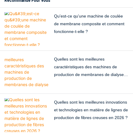
Recommandé Pour Vous
orifices. Pendant le filage,
l'alimentation en solution
Qu'est-ce qu'une machine de coulée
(fluide de formation de la
de membrane composite et comment
membrane) et le fluide de
fonctionne-t-elle ?
formation du lumen de chaque
orifice peuvent être
activés/désactivés et régulés
Quelles sont les meilleures
indépendamment, éliminant
caractéristiques des machines de
ainsi le problème récurrent
production de membranes de dialyse
d'un arrêt complet de la ligne
de 2026 ?
dû à la défaillance d'un seul
orifice. Ceci est
particulièrement précieux en
Quelles sont les meilleures innovations
présence de matériaux
et technologies en matière de lignes de
instables ou de fortes
production de fibres creuses en 2026 ?
fluctuations de procédé, car
cela accroît la productivité,