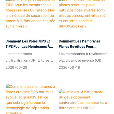
structure poreuse de support,
ajustables et de sous-
à l'échelle industrielle. Cet
structures poreuses robustes.
article décrit les modules
Ces fibres constituent des
principaux d'une ligne de
plateformes compactes à
filage de fibres creuses NIPS
grande surface spécifique
moderne, présente les
pour la filtration
Comment Les Voies NIPS Et
Comment Les Membranes
différences de configuration
environnementale,
TIPS Pour Les Membranes À
Planes Revêtues Pour
Fibres Creuses UF Relient-
L'osmose Inverse Sont-Elles
pour la filtration
l'hémodialyse, les dispositifs
Les membranes
Les membranes à revêtement
Elles La Cinétique De
Apparues, Ont-Elles Mûri Et
environnementale, la dialyse
en contact avec le sang et les
d'ultrafiltration (UF) à fibres
plat d'osmose inverse (OI)
Séparation De Phase À La
Ont-Elles Continué D'évoluer ?
médicale et la séparation des
procédés de séparation des
creuses tirent leurs
sont le moteur silencieux du
2026
06
26
2026
06
19
Fabrication Centrée Sur La
gaz, et se termine par une
gaz.
Filière ?
performances de leur
dessalement, de l'eau
FAQ pratique.
microstructure, et cette
ultrapure, des fluides
microstructure est régie par la
pharmaceutiques, du rinçage
dynamique de séparation de
des semi-conducteurs, de la
phase pendant le filage.
purification domestique et de
la récupération d'eau en circuit
fermé.