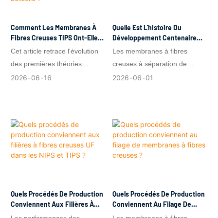
Comment Les Membranes À
Quelle Est L'histoire Du
Fibres Creuses TIPS Ont-Elles
Développement Centenaire
Évolué, Et Qu'est-Ce Que Cela
Des Membranes À Fibres
Cet article retrace l'évolution
Les membranes à fibres
Signifie Pour La Technologie
Creuses NIPS ?
des premières théories
creuses à séparation de
De Séparation Actuelle ?
jusqu'aux lignes de production
phase induite par non-solvant
2026
06
16
2026
06
01
modernes et explique les
(NIPS) transforment la science
points importants à prendre en
des polymères en modules de
compte lors du choix
séparation compacts et
d'équipements à fibres
performants. Du traitement
creuses TIPS pour ces
des eaux municipales aux
domaines.
bioréacteurs à membrane, en
passant par l'hémodialyse, les
dispositifs pulmonaires
artificiels, l'enrichissement en
Quels Procédés De Production
Quels Procédés De Production
oxygène/azote et la
Conviennent Aux Filières À
Conviennent Au Filage De
Fibres Creuses UF Dans Les
Membranes À Fibres Creuses ?
déshydratation par solvant,
Les performances des
Les membranes à fibres