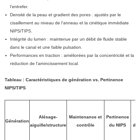
l’entrefer.
Densité de la peau et gradient des pores : ajustés par le
cisaillement au niveau de l'anneau et la cinétique immédiate
NIPS/TIPS.
Intégrité du lumen : maintenue par un débit de fluide stable
dans le canal et une faible pulsation.
Performances en traction : améliorées par la concentricité et la
réduction de l'amincissement local.
Tableau : Caractéristiques de génération vs. Pertinence
NIPS/TIPS
Alésage-
Maintenance et
Pertinence
Pe
Génération
aiguille/structure
contrôle
du NIPS
des