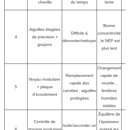
cheville
du temps
lente
Co
Bonne
Aiguilles étagées
ma
Difficile à
concentricité
4
de précision +
démonter/nettoyer
; le NEP est
goujons
m
plus lent
r
n
Changement
Remplacement
rapide de
Noyau modulaire
rapide des
recette ;
5
+ plaque
carottes ; aiguilles
fenêtres
d'écoulement
protégées
humides
stables
Équilibre de
Contrôle de
l'épaisseur
Isoler/accorder un
6
dopage modulaire
malgré les