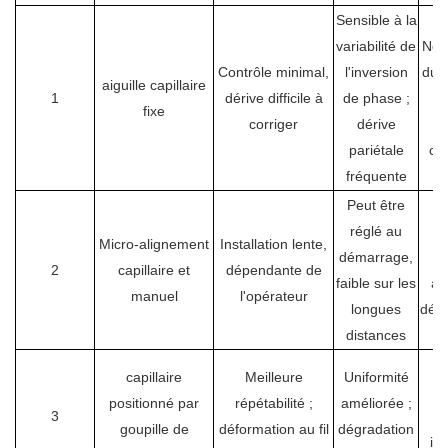
Sensible à la
variabilité de
Non
Contrôle minimal,
l'inversion
du c
aiguille capillaire
1
dérive difficile à
de phase ;
de
fixe
corriger
dérive
m
pariétale
con
fréquente
Peut être
réglé au
L
Micro-alignement
Installation lente,
démarrage,
th
2
capillaire et
dépendante de
faible sur les
am
manuel
l'opérateur
longues
désa
distances
L
capillaire
Meilleure
Uniformité
positionné par
répétabilité ;
améliorée ;
3
th
goupille de
déformation au fil
dégradation
in