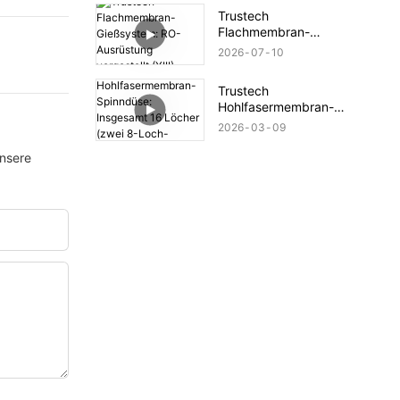
(XIV)
Trustech
Flachmembran-
Gießsystem: RO-
2026
07
10
Ausrüstung vorgestellt
(XIII)
Trustech
Hohlfasermembran-
Spinndüse: Insgesamt
2026
03
09
16 Löcher (zwei 8-Loch-
Spinndüsen)
unsere