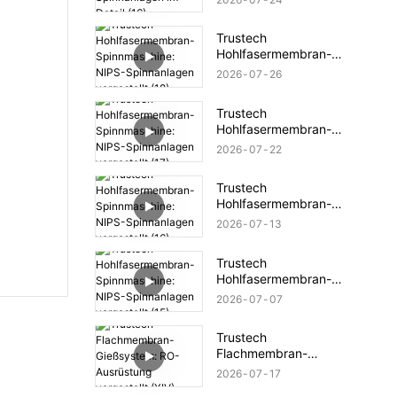
Spinnanlagen im Detail
(16)
Trustech
Hohlfasermembran-
Spinnmaschine: NIPS-
2026
07
26
Spinnanlagen vorgestellt
(18)
Trustech
Hohlfasermembran-
Spinnmaschine: NIPS-
2026
07
22
Spinnanlagen vorgestellt
(17)
Trustech
Hohlfasermembran-
Spinnmaschine: NIPS-
2026
07
13
Spinnanlagen vorgestellt
(16)
Trustech
Hohlfasermembran-
Spinnmaschine: NIPS-
2026
07
07
Spinnanlagen vorgestellt
(15)
Trustech
Flachmembran-
Gießsystem: RO-
2026
07
17
Ausrüstung vorgestellt