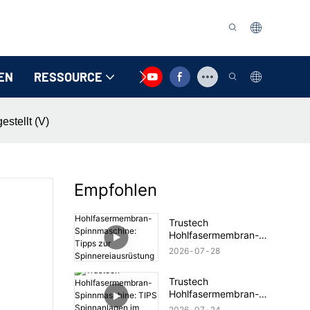
EN
RESSOURCE
KONTAKTIEREN SIE UNS
stellt (V)
Empfohlen
Trustech
Hohlfasermembran-
Spinnmaschine: Tipps
2026
07
28
zur Spinnereiausrüstung
vorgestellt (17)
Trustech
Hohlfasermembran-
Spinnmaschine: TIPS
2026
07
24