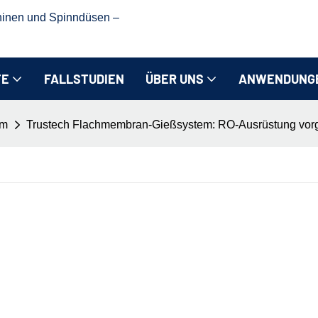
hinen und Spinndüsen –
TE
FALLSTUDIEN
ÜBER UNS
ANWENDUNG
em
Trustech Flachmembran-Gießsystem: RO-Ausrüstung vorge