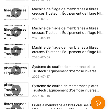
Machine de filage de membranes à fibres
creuses Trustech : Équipement de filage NIPS
dévoilé (17)
2026
07
22
Machine de filage de membranes à fibres
creuses Trustech : Équipement de filage NIPS
dévoilé (16)
2026
07
13
Machine de filage de membranes à fibres
creuses Trustech : Équipement de filage NIPS
dévoilé (15)
2026
07
07
Système de coulée de membrane plate
Trustech : Équipement d'osmose inverse
dévoilé (XIV)
2026
07
17
Système de coulée de membranes plates
Trustech : Équipement d'osmose inverse
dévoilé (XIII)
2026
07
10
Filière à membrane à fibres creuses Trustech :