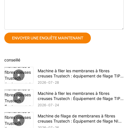
ENVOYER UNE ENQUÊTE MAINTENANT
conseillé
Machine à filer les membranes à fibres
creuses Trustech : équipement de filage TIPS
dévoilé (17)
2026
07
28
Machine à filer les membranes à fibres
creuses Trustech : Équipement de filage TIPS
dévoilé (16)
2026
07
24
Machine de filage de membranes à fibres
creuses Trustech : Équipement de filage NIPS
dévoilé (18)
2026
07
26