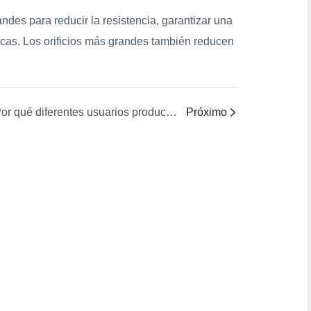
ndes para reducir la resistencia, garantizar una
uecas. Los orificios más grandes también reducen
¿Por qué diferentes usuarios producen fibras diferentes con la misma hilera?
Próximo