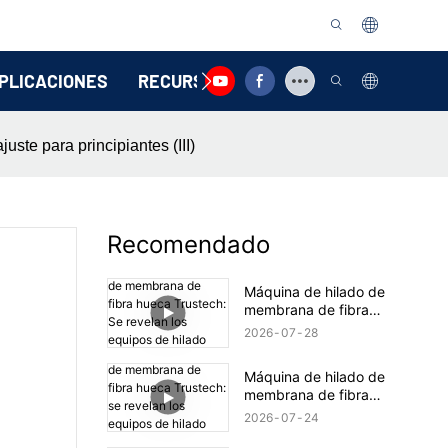
PLICACIONES
RECURSO
CONTÁCTENOS
ste para principiantes (III)
Recomendado
Máquina de hilado de
membrana de fibra
hueca Trustech: Se
2026
07
28
revelan los equipos de
hilado TIPS (17)
Máquina de hilado de
membrana de fibra
hueca Trustech: se
2026
07
24
revelan los equipos de