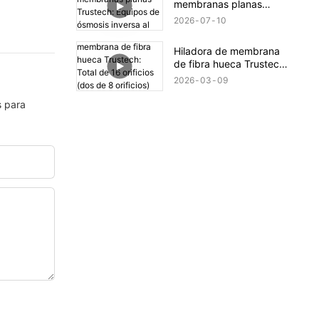
membranas planas
Trustech: Equipos de
2026
07
10
ósmosis inversa al
descubierto (XIII)
Hiladora de membrana
de fibra hueca Trustech:
Total de 16 orificios (dos
2026
03
09
de 8 orificios) Hiladora
s para