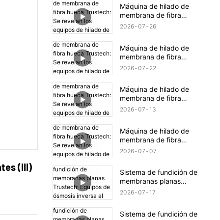
hilado TIPS (16)
Máquina de hilado de
membrana de fibra
hueca Trustech: Se
2026
07
26
revelan los equipos de
hilado de NIPS (18)
Máquina de hilado de
membrana de fibra
hueca Trustech: Se
2026
07
22
revelan los equipos de
hilado de NIPS (17)
Máquina de hilado de
membrana de fibra
hueca Trustech: Se
2026
07
13
revelan los equipos de
hilado de NIPS (16)
Máquina de hilado de
membrana de fibra
hueca Trustech: Se
2026
07
07
revelan los equipos de
es (III)
hilado de NIPS (15)
Sistema de fundición de
membranas planas
Trustech: Equipos de
2026
07
17
ósmosis inversa al
descubierto (XIV)
Sistema de fundición de