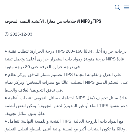
الاختلافات بين مغازل الأغشية الليفية المجوفة NIPS وTIPS
2025-12-03
● درجة الحرارة: تتطلب تقنية TIPS درجات حرارة أعلى (غالبًا 150–260
درجة مئوية) ومواد ذات استقرار حراري أعلى؛ وتعمل تقنية NIPS عادةً
في درجة حرارة الغرفة حتى 80 درجة مئوية.
● تصميم مسار التدفق: يركز نظام TIPS على العزل ومقاومة التجمد/
التصلب، غالبًا مع سترات التسخين؛ ويركز نظام NIPS على التحكم الدقيق
في تدفق التجويف/الغلاف والخلط.
● احتياجات سائل التجويف: تتطلب أنظمة NIPS عادةً سائل تجويف (مثل
الماء أو غير المذيب) لدعم التجويف؛ يمكن لبعض أنظمة TIPS دعم نفسها
ذاتيًا بدون سائل تجويف.
● الفتحة واللمسة النهائية: تتعامل TIPS مع المواد ذات اللزوجة العالية؛
وغالبًا ما تكون الفتحات أكبر مع لمسة نهائية أعلى للسطح لتقليل التعليق.