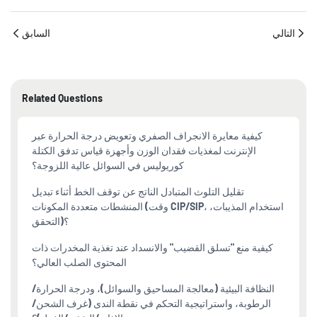
التالي
السابق
Related Questions
كيفية معايرة الانجراف الصفري وتعويض درجة الحرارة عبر
الإنترنت لمغذيات فقدان الوزن وأجهزة قياس تدفق الكتلة
كوريوليس في السوائل عالية اللزوجة؟
تقليل التلوث المتبادل الناتج عن توقف الخط أثناء تبديل
المنشطات متعددة المكونات (وقت CIP/SIP، استخدام المذيبات،
التحقق)؟
كيفية منع "تسلق القضيب" والانسداد عند تغذية المخدرات ذات
المحتوى الصلب العالي؟
النظافة البيئية (معالجة المساحيق والسوائل)، ودرجة الحرارة/
الرطوبة، واستراتيجية التحكم في نقطة الندى (غرف الشحن/