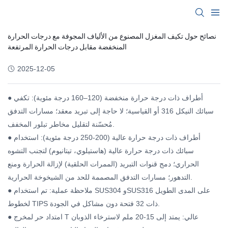
نصائح حول تكيف المغزل المصنوع من الألياف المجوفة مع درجات الحرارة
المنخفضة مقابل درجات الحرارة المرتفعة
2025-12-05
● أطراف ذات درجة حرارة منخفضة (120–160 درجة مئوية): تكفي
سبائك النيكل 316 أو القياسية؛ لا حاجة إلى تبريد معقد؛ مسارات التدفق
مُحسّنة لتقليل مخاطر تبلور المخفف.
● أطراف ذات درجة حرارة عالية (200-250 درجة مئوية): استخدام
سبائك ذات درجة حرارة عالية (هاستيلوي، تيتانيوم) لتجنب التشوه
الحراري؛ دمج قنوات التبريد (الممرات الحلقية) لإزالة الحرارة ومنع
التدهور؛ مسارات التدفق المصممة للحد من الشيخوخة الحرارية.
● ملاحظة عملية: تم استخدام SUS304 وSUS316 على المدى الطويل
لخطوط TIPS ذات 32 فتحة دون مشاكل في الجودة.
● امتداد حر لمخرج T عالي: يمتد إلى 15-20 ملم لاسترخاء الذوبان