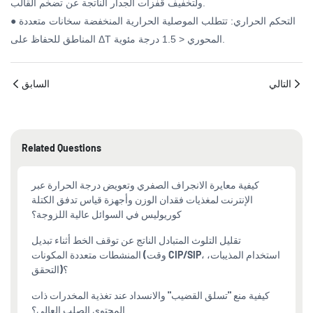
ولتخفيف قفزات الجدار الناتجة عن تضخم القالب.
● التحكم الحراري: تتطلب الموصلية الحرارية المنخفضة سخانات متعددة
المناطق للحفاظ على ΔT المحوري < 1.5 درجة مئوية.
التالي
السابق
Related Questions
كيفية معايرة الانجراف الصفري وتعويض درجة الحرارة عبر
الإنترنت لمغذيات فقدان الوزن وأجهزة قياس تدفق الكتلة
كوريوليس في السوائل عالية اللزوجة؟
تقليل التلوث المتبادل الناتج عن توقف الخط أثناء تبديل
المنشطات متعددة المكونات (وقت CIP/SIP، استخدام المذيبات،
التحقق)؟
كيفية منع "تسلق القضيب" والانسداد عند تغذية المخدرات ذات
المحتوى الصلب العالي؟