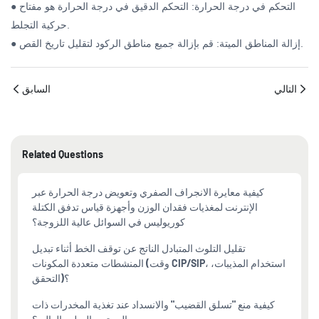
● التحكم في درجة الحرارة: التحكم الدقيق في درجة الحرارة هو مفتاح
حركية التجلط.
● إزالة المناطق الميتة: قم بإزالة جميع مناطق الركود لتقليل تاريخ القص.
التالي
السابق
Related Questions
كيفية معايرة الانجراف الصفري وتعويض درجة الحرارة عبر
الإنترنت لمغذيات فقدان الوزن وأجهزة قياس تدفق الكتلة
كوريوليس في السوائل عالية اللزوجة؟
تقليل التلوث المتبادل الناتج عن توقف الخط أثناء تبديل
المنشطات متعددة المكونات (وقت CIP/SIP، استخدام المذيبات،
التحقق)؟
كيفية منع "تسلق القضيب" والانسداد عند تغذية المخدرات ذات