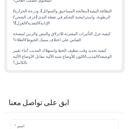
المحتوى الصلب العالي؟
النظافة البيئية (معالجة المساحيق والسوائل)، ودرجة الحرارة/
الرطوبة، واستراتيجية التحكم في نقطة الندى (غرف الشحن/
الإذابة/التغذية/الغزل)؟
كيفية عزل التأثيرات المقترنة للانزلاق والنبض والرنين لمضخة
القياس على اختلاف سمك الخيوط/الطلاء؟
كيفية تحديد وقت تنظيف الخط واستهلاك المذيب أثناء تغيير
الوصفة/المذيب/اللون للأوضاع شبه الآلية مقابل الأوضاع الآلية
بالكامل؟
ابق على تواصل معنا
اسم