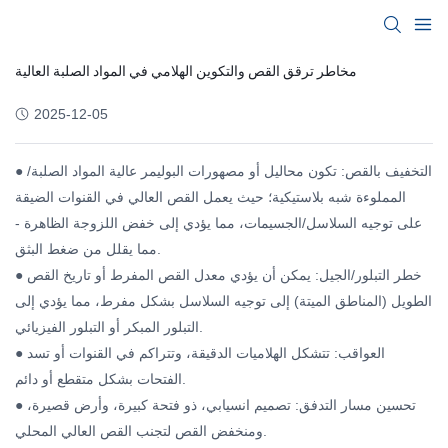
مخاطر ترقق القص والتكوين الهلامي في المواد الصلبة العالية
2025-12-05
● التخفيف بالقص: تكون محاليل أو مصهورات البوليمر عالية المواد الصلبة/
المملوءة شبه بلاستيكية؛ حيث يعمل القص العالي في القنوات الضيقة
على توجيه السلاسل/الجسيمات، مما يؤدي إلى خفض اللزوجة الظاهرة -
مما يقلل من ضغط البثق.
● خطر التبلور/الجيل: يمكن أن يؤدي معدل القص المفرط أو تاريخ القص
الطويل (المناطق الميتة) إلى توجيه السلاسل بشكل مفرط، مما يؤدي إلى
التبلور المبكر أو التبلور الفيزيائي.
● العواقب: تتشكل الهلاميات الدقيقة، وتتراكم في القنوات أو تسد
الفتحات بشكل متقطع أو دائم.
● تحسين مسار التدفق: تصميم انسيابي، ذو فتحة كبيرة، وأرض قصيرة،
ومنخفض القص لتجنب القص العالي المحلي.