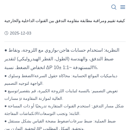
كيفية تقييم ومراقبة مطابقة مقاومة التدفق بين القنوات الداخلية والخارجية
2025-12-03
● النظرية: استخدام حسابات هاجن-بوازوي مع اللزوجة، ونقاط
ضبط التدفق، والهندسة (الطول، القطر الهيدروليكي) لتقدير
انخفاض الضغط. نسبة ΔP المستهدفة ~1:1 ±10%.
● ديناميكيات الموائع الحسابية: محاكاة حقول السرعة/الضغط وسلوك
الواجهة لتوجيه التصميم.
● تعويض التصميم: بالنسبة لتباينات اللزوجة الكبيرة، قم بتقصير/توسيع
مسارات μ العالية لموازنة المقاومة.
● شكل مسار التدفق: استخدم القنوات المتقاربة تدريجيًا أو ذات المساحة
الثابتة؛ وتجنب التوسعات/الانكماشات المفاجئة.
● ضبط العملية: ضبط سرعات/ضغوط مضخة القياس بشكل مستقل
لتحقيق التوازن بين ΔP وتحقيق الهيكل المطلوب.