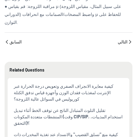
● مراقبة اللزوجة: قم بقياس μ (على سبيل المثال، مقياس اللزوجة
الدوراني) واضبط المضخات/الصمامات مع انحرافات μ للحفاظ على
التوازن.
التالي
السابق
Related Questions
كيفية معايرة الانجراف الصفري وتعويض درجة الحرارة عبر
الإنترنت لمغذيات فقدان الوزن وأجهزة قياس تدفق الكتلة
كوريوليس في السوائل عالية اللزوجة؟
تقليل التلوث المتبادل الناتج عن توقف الخط أثناء تبديل
المنشطات متعددة المكونات (وقت CIP/SIP، استخدام المذيبات،
التحقق)؟
كيفية منع "تسلق القضيب" والانسداد عند تغذية المخدرات ذات