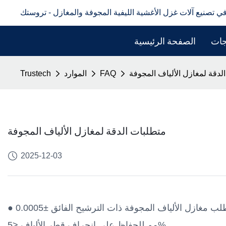
في تصنيع آلات غزل الأغشية الليفية المجوفة والمغازل - تروستك
جات
الصفحة الرئيسية
لدقة لمغازل الألياف المجوفة
FAQ
الموارد
Trustech
متطلبات الدقة لمغازل الألياف المجوفة
2025-12-03
● تفاوت قطر الفتحة: ±0.002 مم نموذجي؛ قد تتطلب مغازل الألياف المجوفة ذات الترشيح الفائق ±0.0005
مم للحفاظ على انحراف قطر الألياف <5%.