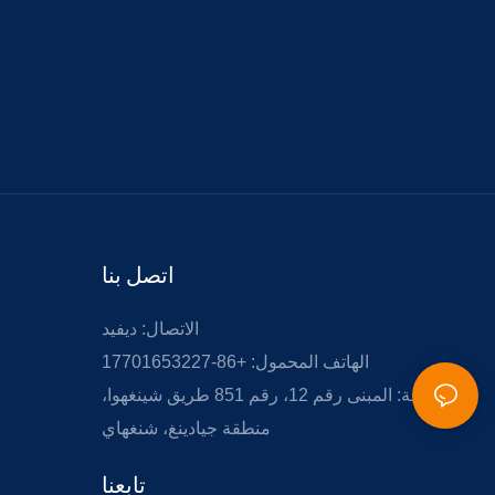
اتصل بنا
الاتصال: ديفيد
الهاتف المحمول: +86-17701653227
إضافة: المبنى رقم 12، رقم 851 طريق شينغهوا،
منطقة جيادينغ، شنغهاي
تابعنا