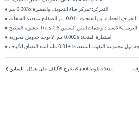
● التمركز: تمركز قناة التجويف والقشرة ≤0.003 مم.
● استدارة الفتحة: ≤0.002 مم؛ لا يوجد خدوش محورية.
تخرج الألياف على شكل &quot;خطوط&quot; أو بشكل غير متساوٍ - لماذا؟
السابق