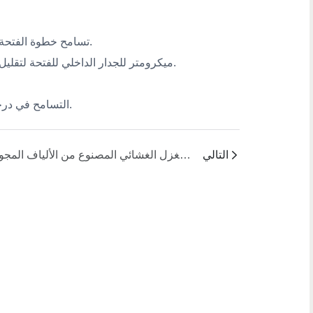
● تسامح خطوة الفتحة: انحراف الخطوة بين الفتحات ≤0.01 مم للصفائح متعددة الفتحات.
● خشونة السطح: Ra ≤ 0.8 ميكرومتر للجدار الداخلي للفتحة لتقليل الترسب/الانسداد وضمان البثق السلس.
● التسامح في درجة ميل مجموعة الثقوب المتعددة: ±0.01 ملم لمنع التصاق الألياف.
التالي
المشاكل الشائعة أثناء استخدام المغزل الغشائي المصنوع من الألياف المجوفة