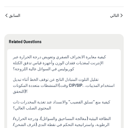
التالي
السابق
Related Questions
كيفية معايرة الانجراف الصفري وتعويض درجة الحرارة عبر
الإنترنت لمغذيات فقدان الوزن وأجهزة قياس تدفق الكتلة
كوريوليس في السوائل عالية اللزوجة؟
تقليل التلوث المتبادل الناتج عن توقف الخط أثناء تبديل
المنشطات متعددة المكونات (وقت CIP/SIP، استخدام المذيبات،
التحقق)؟
كيفية منع "تسلق القضيب" والانسداد عند تغذية المخدرات ذات
المحتوى الصلب العالي؟
النظافة البيئية (معالجة المساحيق والسوائل)، ودرجة الحرارة/
الرطوبة، واستراتيجية التحكم في نقطة الندى (غرف الشحن/