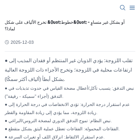
تخرج الألياف على شكل &quot;خطوط&quot; أو بشكل غير متساوٍ -
لماذا؟
2025-12-03
● تقلب اللزوجة: يؤدي الذوبان غير المنتظم أو فقدان المذيب إلى
ارتفاعات محلية في اللزوجة؛ وتخرج الأجزاء ذات اللزوجة العالية
بشكل أبطأ (ألياف أكثر سمكًا).
● نبض التدفق: يتسبب تآكل/أعطال مضخة القياس في حدوث تذبذبات في
التدفق (أجزاء "سميكة - رقيقة").
● عدم استقرار درجة الحرارة: تؤدي الانخفاضات في درجة الحرارة إلى
زيادة اللزوجة، مما يؤدي إلى زيادة المقاومة والقطر.
● نبض النظام: تموج التدفق الدوري لمضخة التروس/البراغي.
● الفقاعات المحمولة: الفقاعات تعطل عملية البثق بشكل متقطع.
● عدم استقرار الالتقاط: انزلاق اللف أو تغيرات السرعة.