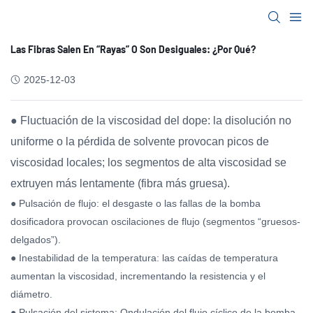
Las Fibras Salen En “rayas” O Son Desiguales: ¿por Qué?
2025-12-03
● Fluctuación de la viscosidad del dope: la disolución no
uniforme o la pérdida de solvente provocan picos de
viscosidad locales; los segmentos de alta viscosidad se
extruyen más lentamente (fibra más gruesa).
● Pulsación de flujo: el desgaste o las fallas de la bomba
dosificadora provocan oscilaciones de flujo (segmentos “gruesos-
delgados”).
● Inestabilidad de la temperatura: las caídas de temperatura
aumentan la viscosidad, incrementando la resistencia y el
diámetro.
● Pulsación del sistema: Ondulación del flujo cíclico de la bomba