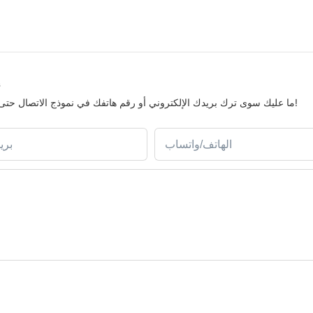
إ
ما عليك سوى ترك بريدك الإلكتروني أو رقم هاتفك في نموذج الاتصال حتى نتمكن من إرسال عرض أسعار مجاني لمجموعتنا الواسعة من التصاميم!
الهاتف/واتساب
بري