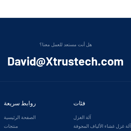
هل أنت مستعد للعمل معنا؟
﻿David@Xtrustech.com
فئات
روابط سريعة
آلة الغزل
الصفحة الرئيسية
آلة غزل غشاء الألياف المجوفة
منتجات