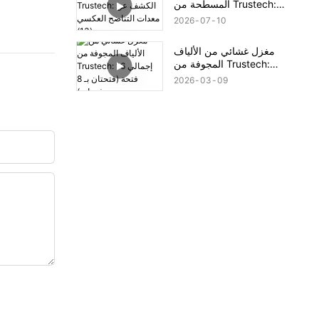
المسطحة من Trustech:
الكشف عن معدات التناضح
2026
07
10
العكسي (13)
مغزل غشائي من الألياف
المجوفة من Trustech:
إجمالي 16 فتحة (فتحتان بـ
2026
03
09
8 فتحات)