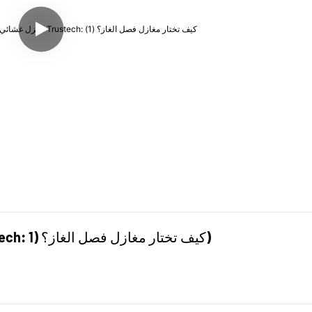
مغزل غشائي من الألياف المجوفة من شركة Trustech: كيف تختار مغازل فصل الغاز؟ (1)