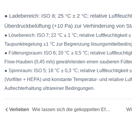
● Ladebereich: ISO 8; 25 °C ± 2 °C; relative Luftfeuch
Überdruckbelüftung (+10 Pa) zur Verhinderung von S
● Lösebereich: ISO 7; 22 °C ± 1 °C; relative Luftfeuchtigkeit 
Taupunktregelung ±1 °C zur Begrenzung lösungsmittelbedingt
● Fütterungsraum: ISO 6; 20 °C ± 0,5 °C; relative Luftfeuchti
Flow-Hauben (0,45 m/s) gewährleisten einen sauberen Fütte
● Spinnraum: ISO 5; 18 °C ± 0,3 °C; relative Luftfeuchtigkeit 
(Vorfilter + HEPA) und konstante Temperatur- und relative Lu
Aufrechterhaltung ultrareiner Bedingungen.
Verlieben
Wie lassen sich die gekoppelten Effekte von Schlupf, Pulsation und Dosierpumpenresonanz auf die Variation der Glühfaden-/Beschichtungsdicke isolieren?