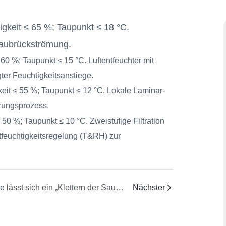
tigkeit ≤ 65 %; Taupunkt ≤ 18 °C.
taubrückströmung.
≤ 60 %; Taupunkt ≤ 15 °C. Luftentfeuchter mit
er Feuchtigkeitsanstiege.
gkeit ≤ 55 %; Taupunkt ≤ 12 °C. Lokale Laminar-
rungsprozess.
≤ 50 %; Taupunkt ≤ 10 °C. Zweistufige Filtration
ftfeuchtigkeitsregelung (T&RH) zur
Wie lässt sich ein „Klettern der Saugstange“ und ein Verstopfen beim Zuführen von Düngemitteln mit hohem Feststoffgehalt verhindern?
Nächster