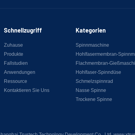
Schnellzugriff
Kategorien
Zuhause
Spinnmaschine
Produkte
Hohlfasermembran-Spinnm
Fallstudien
Flachmembran-Gießmasch
Anwendungen
Hohlfaser-Spinndüse
Ressource
Schmelzspinnrad
Kontaktieren Sie Uns
Nasse Spinne
Trockene Spinne
hanghai Trustech Technology Development Co., Ltd.
www.xtru