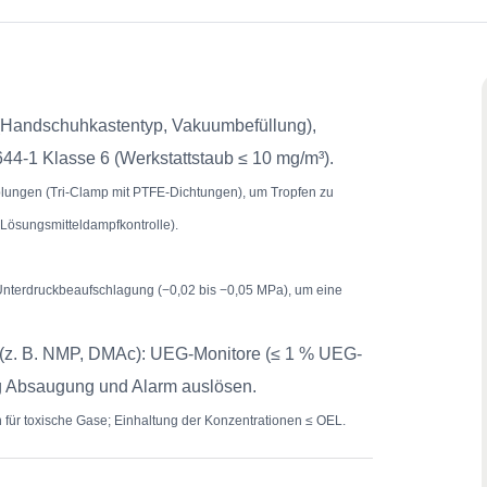
n (Handschuhkastentyp, Vakuumbefüllung),
44-1 Klasse 6 (Werkstattstaub ≤ 10 mg/m³).
plungen (Tri-Clamp mit PTFE-Dichtungen), um Tropfen zu
 Lösungsmitteldampfkontrolle).
Unterdruckbeaufschlagung (−0,02 bis −0,05 MPa), um eine
 (z. B. NMP, DMAc): UEG-Monitore (≤ 1 % UEG-
ung Absaugung und Alarm auslösen.
en für toxische Gase; Einhaltung der Konzentrationen ≤ OEL.