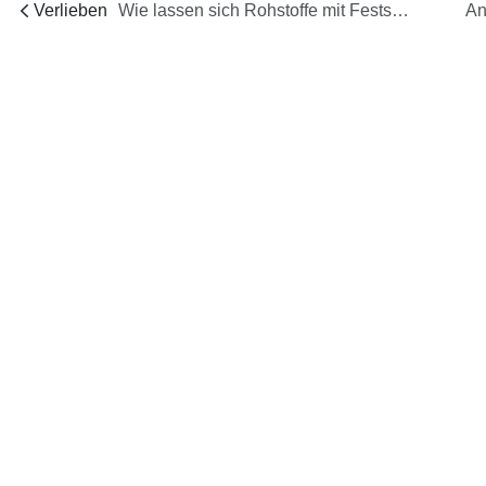
Verlieben
Wie lassen sich Rohstoffe mit Feststoffen effektiv filtern und gleichzeitig eine kontinuierliche Zufuhr gewährleisten?