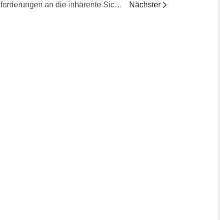
Anforderungen an die inhärente Sicherheit bei Staubexplosionen und Lösungsmitteldämpfen (ATEX-Zoneneinteilung/Inertgaszufuhr)?
Nächster