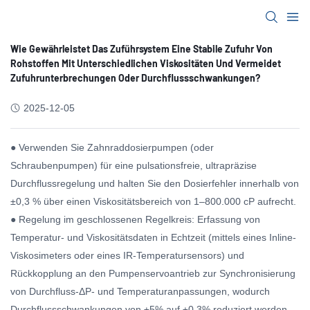
Wie Gewährleistet Das Zuführsystem Eine Stabile Zufuhr Von
Rohstoffen Mit Unterschiedlichen Viskositäten Und Vermeidet
Zufuhrunterbrechungen Oder Durchflussschwankungen?
2025-12-05
● Verwenden Sie Zahnraddosierpumpen (oder
Schraubenpumpen) für eine pulsationsfreie, ultrapräzise
Durchflussregelung und halten Sie den Dosierfehler innerhalb von
±0,3 % über einen Viskositätsbereich von 1–800.000 cP aufrecht.
● Regelung im geschlossenen Regelkreis: Erfassung von
Temperatur- und Viskositätsdaten in Echtzeit (mittels eines Inline-
Viskosimeters oder eines IR-Temperatursensors) und
Rückkopplung an den Pumpenservoantrieb zur Synchronisierung
von Durchfluss-ΔP- und Temperaturanpassungen, wodurch
Durchflussschwankungen von ±5% auf ±0,3% reduziert werden.