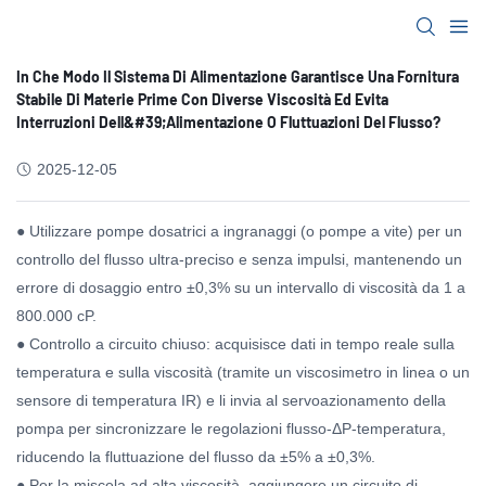
In Che Modo Il Sistema Di Alimentazione Garantisce Una Fornitura
Stabile Di Materie Prime Con Diverse Viscosità Ed Evita
Interruzioni Dell&#39;alimentazione O Fluttuazioni Del Flusso?
2025-12-05
● Utilizzare pompe dosatrici a ingranaggi (o pompe a vite) per un
controllo del flusso ultra-preciso e senza impulsi, mantenendo un
errore di dosaggio entro ±0,3% su un intervallo di viscosità da 1 a
800.000 cP.
● Controllo a circuito chiuso: acquisisce dati in tempo reale sulla
temperatura e sulla viscosità (tramite un viscosimetro in linea o un
sensore di temperatura IR) e li invia al servoazionamento della
pompa per sincronizzare le regolazioni flusso-ΔP-temperatura,
riducendo la fluttuazione del flusso da ±5% a ±0,3%.
● Per la miscela ad alta viscosità, aggiungere un circuito di