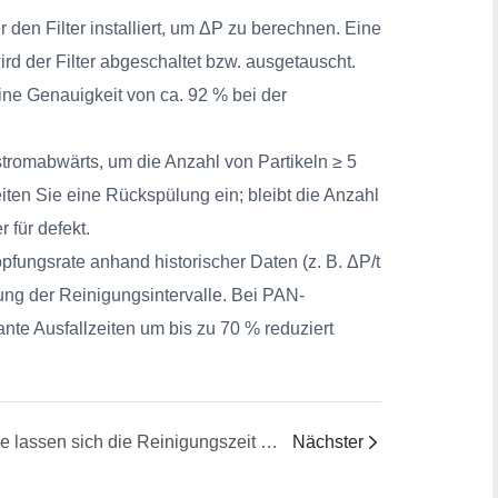
en Filter installiert, um ΔP zu berechnen. Eine
rd der Filter abgeschaltet bzw. ausgetauscht.
ine Genauigkeit von ca. 92 % bei der
 stromabwärts, um die Anzahl von Partikeln ≥ 5
iten Sie eine Rückspülung ein; bleibt die Anzahl
 für defekt.
pfungsrate anhand historischer Daten (z. B. ΔP/t
ng der Reinigungsintervalle. Bei PAN-
te Ausfallzeiten um bis zu 70 % reduziert
Wie lassen sich die Reinigungszeit der Anlage und der Lösungsmittelverbrauch während Rezeptur-/Lösungsmittel-/Farbwechseln im halb- bzw. vollautomatischen Betrieb quantifizieren?
Nächster