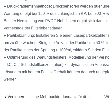
● Druckgradientenmethode: Drucksensoren werden quer über d
Warnung erfolgt bei 150 % des anfänglichen ΔP; bei 200 % wi
Bei der Herstellung von PVDF-Hohlfasern ergibt sich damit e
Vorhersage der Filterlebensdauer.
● Partikelzählung: Installieren Sie einen Laserpartikelzähler
μm zu überwachen. Steigt die Anzahl der Partikel um 50 %, le
der Partikel nach der Spülung > 100/ml, erklären Sie den Filter
● Optimierung des Wartungsfensters: Modellierung der Versto
= kC, C = Schadstoffkonzentration) zur dynamischen Anpassu
Lösungen mit hohem Feststoffgehalt können dadurch ungeplan
werden.
Verlieben
Ist eine Mehrpunktredundanz für die Inline-Charakterisierung der Viskoelastizität (Viskosität, Rheologie, Dichte, Brechungsindex) erforderlich?