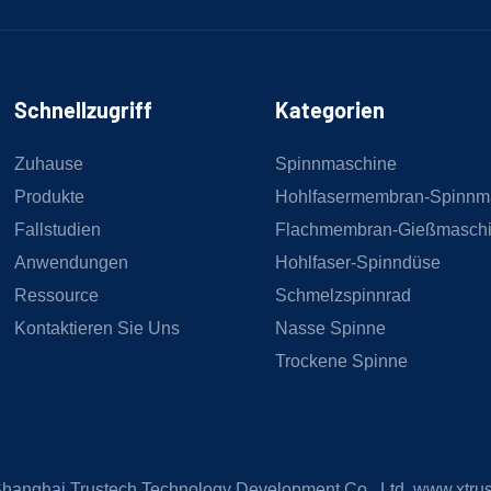
Schnellzugriff
Kategorien
Zuhause
Spinnmaschine
Produkte
Hohlfasermembran-Spinnm
Fallstudien
Flachmembran-Gießmasch
Anwendungen
Hohlfaser-Spinndüse
Ressource
Schmelzspinnrad
Kontaktieren Sie Uns
Nasse Spinne
Trockene Spinne
hanghai Trustech Technology Development Co., Ltd.
www.xtru