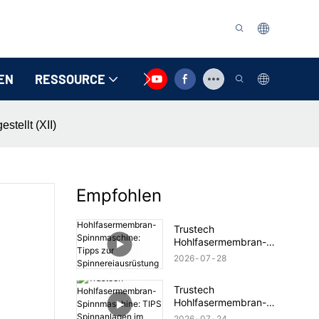
EN
RESSOURCE
KONTAKTIEREN SIE UNS
tellt (XII)
Empfohlen
Trustech
Hohlfasermembran-
Spinnmaschine: Tipps
2026
07
28
zur Spinnereiausrüstung
vorgestellt (17)
Trustech
Hohlfasermembran-
Spinnmaschine: TIPS
2026
07
24