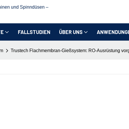
hinen und Spinndüsen –
TE
FALLSTUDIEN
ÜBER UNS
ANWENDUNG
em
Trustech Flachmembran-Gießsystem: RO-Ausrüstung vorges