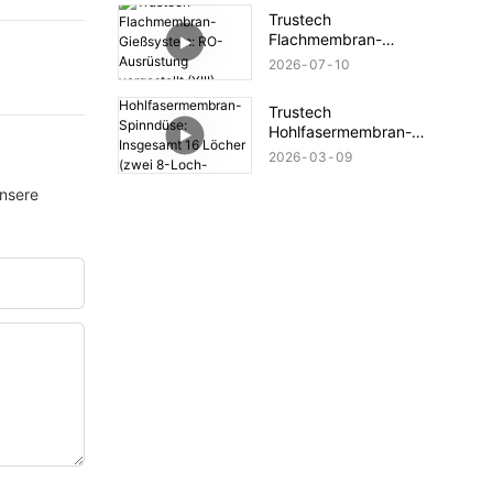
(XIV)
Trustech
Flachmembran-
Gießsystem: RO-
2026
07
10
Ausrüstung vorgestellt
(XIII)
Trustech
Hohlfasermembran-
Spinndüse: Insgesamt
2026
03
09
16 Löcher (zwei 8-Loch-
Spinndüsen)
unsere