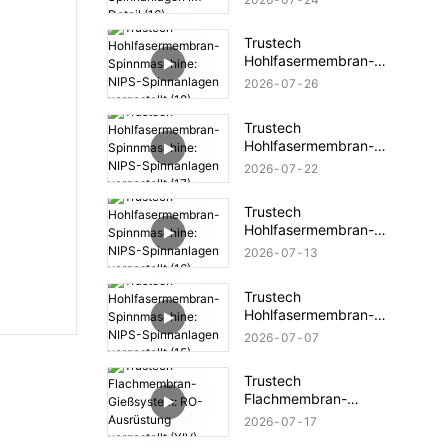
Spinnanlagen im Detail
(16)
Trustech
Hohlfasermembran-
Spinnmaschine: NIPS-
2026
07
26
Spinnanlagen vorgestellt
(18)
Trustech
Hohlfasermembran-
Spinnmaschine: NIPS-
2026
07
22
Spinnanlagen vorgestellt
(17)
Trustech
Hohlfasermembran-
Spinnmaschine: NIPS-
2026
07
13
Spinnanlagen vorgestellt
(16)
Trustech
Hohlfasermembran-
Spinnmaschine: NIPS-
2026
07
07
Spinnanlagen vorgestellt
(15)
Trustech
Flachmembran-
Gießsystem: RO-
2026
07
17
Ausrüstung vorgestellt