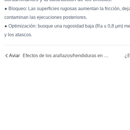
● Bloqueo: Las superficies rugosas aumentan la fricción, de
contaminan las ejecuciones posteriores.
● Optimización: busque una rugosidad baja (Ra ≤ 0,8 μm) med
y los atascos.
Aviar
Efectos de los arañazos/hendiduras en las superficies de sellado: fugas y excentricidad