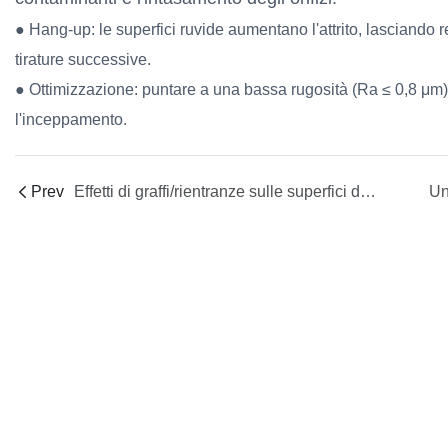
● Hang-up: le superfici ruvide aumentano l'attrito, lasciando 
tirature successive.
● Ottimizzazione: puntare a una bassa rugosità (Ra ≤ 0,8 μm) t
l'inceppamento.
Prev
Effetti di graffi/rientranze sulle superfici di tenuta: perdite ed eccentricità