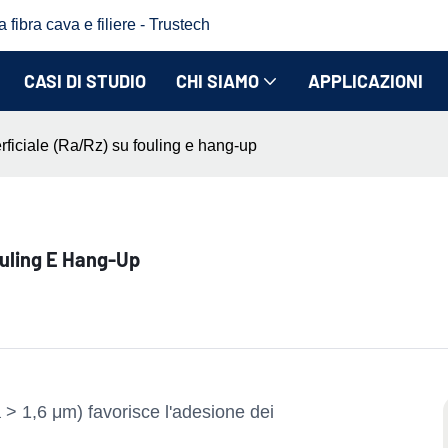
fibra cava e filiere - Trustech
CASI DI STUDIO
CHI SIAMO
APPLICAZIONI
erficiale (Ra/Rz) su fouling e hang-up
ouling E Hang-Up
a > 1,6 μm) favorisce l'adesione dei