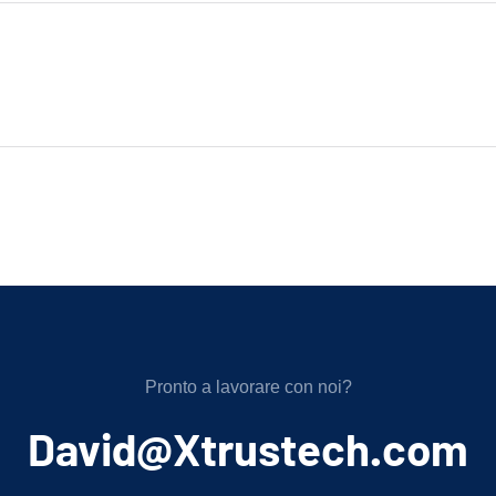
Pronto a lavorare con noi?
﻿David@Xtrustech.com