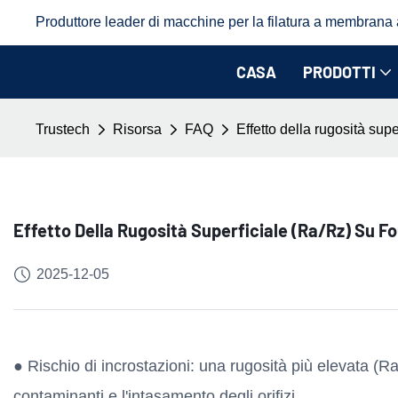
Produttore leader di macchine per la filatura a membrana a 
CASA
PRODOTTI
Trustech
Risorsa
FAQ
Effetto della rugosità sup
Effetto Della Rugosità Superficiale (Ra/Rz) Su F
2025-12-05
● Rischio di incrostazioni: una rugosità più elevata (R
contaminanti e l'intasamento degli orifizi.