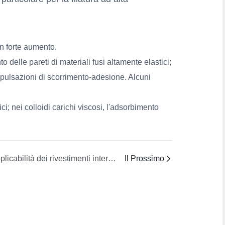
in forte aumento.
o delle pareti di materiali fusi altamente elastici;
 pulsazioni di scorrimento-adesione. Alcuni
ci; nei colloidi carichi viscosi, l'adsorbimento
Applicabilità dei rivestimenti interni/trattamenti superficiali (ad esempio, DLC, nitrurazione)
Il Prossimo