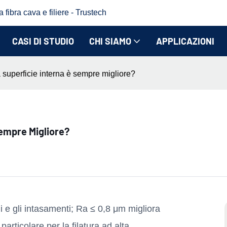
fibra cava e filiere - Trustech
CASI DI STUDIO
CHI SIAMO
APPLICAZIONI
 superficie interna è sempre migliore?
Sempre Migliore?
ui e gli intasamenti; Ra ≤ 0,8 μm migliora
 particolare per la filatura ad alta