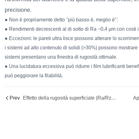
precisione.
● Non è propriamente detto "più basso è, meglio è":
● Rendimenti decrescenti al di sotto di Ra ~0,4 μm con costi 
●
Eccezioni: le pareti ultra lisce possono alterare lo scorriment
i sistemi ad alto contenuto di solidi (>30%) possono mostrare
sistemi presentano una finestra di rugosità ottimale.
● Una lucidatura eccessiva può ridurre i film lubrificanti benefi
può peggiorare la filabilità.
Prev
Effetto della rugosità superficiale (Ra/Rz) su fouling e hang-up