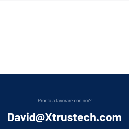
Pronto a lavorare con noi?
﻿David@Xtrustech.com