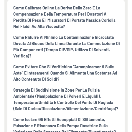
Come Calibrare Online La Deriva Dello Zero E La
Compensazione Della Temperatura Per I Dosatori A
Perdita Di Peso E I Misuratori Di Portata Massica Coriolis
Nei Fluidi Ad Alta Viscosità?
Come Ridurre Al Minimo La Contaminazione Incrociata
Dovuta Al Blocco Della Linea Durante La Commutazione Di
Più Componenti (tempo CIP/SIP, Utilizzo Di Solventi,
Verifica)?
Come Evitare Che Si Verifichino “arrampicamenti Sulle
Aste” E Intasamenti Quando Si Alimenta Una Sostanza Ad
Alto Contenuto Di Solidi?
Strategia Di Suddivisione In Zone Per La Pulizia
Ambientale (manipolazione Di Polveri E Liquidi),
Temperatura/umidità E Controllo Del Punto Di Rugiada
(sale Di Carica/dissoluzione/alimentazione/centrifuga)?
Come Isolare Gli Effetti Accoppiati Di Slittamento,
Pulsazione E Risonanza Della Pompa Dosatrice Sulla
Variazione Dello Spessore Del Filamento/rivestimento?