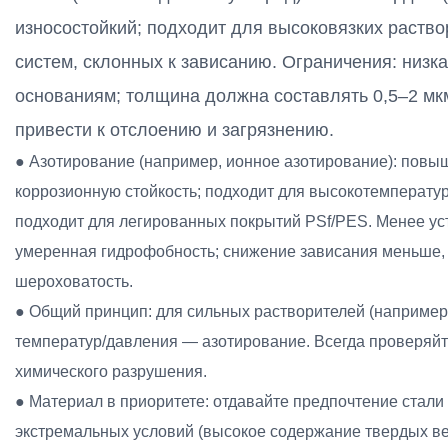
износостойкий; подходит для высоковязких раств
систем, склонных к зависанию. Ограничения: низка
основаниям; толщина должна составлять 0,5–2 м
привести к отслоению и загрязнению.
● Азотирование (например, ионное азотирование): повыш
коррозионную стойкость; подходит для высокотемперату
подходит для легированных покрытий PSf/PES. Менее ус
умеренная гидрофобность; снижение зависания меньше, 
шероховатость.
● Общий принцип: для сильных растворителей (например
температур/давления — азотирование. Всегда проверяйт
химического разрушения.
● Материал в приоритете: отдавайте предпочтение стали
экстремальных условий (высокое содержание твердых в