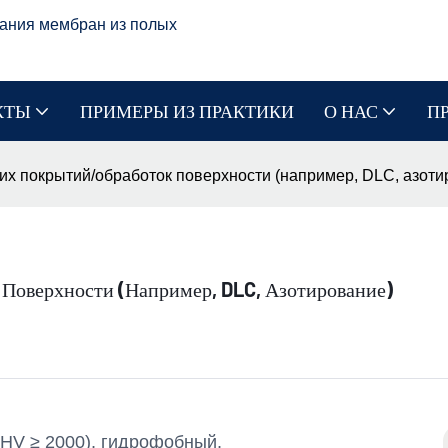
ания мембран из полых
КТЫ
ПРИМЕРЫ ИЗ ПРАКТИКИ
О НАС
П
х покрытий/обработок поверхности (например, DLC, азоти
оверхности (например, DLC, Азотирование)
(HV ≥ 2000), гидрофобный,