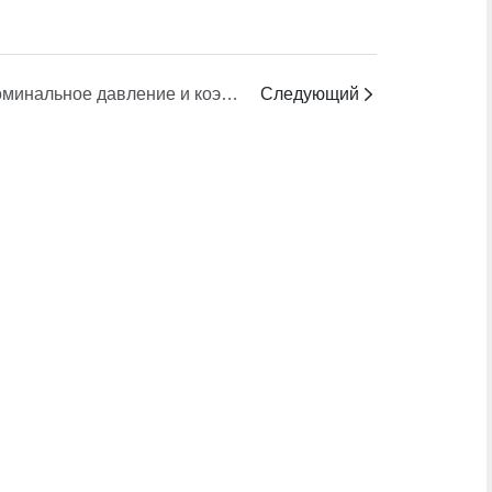
Номинальное давление и коэффициент запаса прочности для фильер полого волокна
Следующий