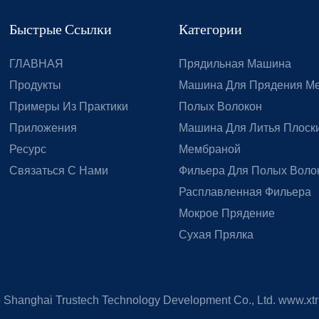
Быстрые Ссылки
Категории
ГЛАВНАЯ
Прядильная Машина
Продукты
Машина Для Прядения М
Примеры Из Практики
Полых Волокон
Приложения
Машина Для Литья Плоски
Ресурс
Мембраной
Связаться С Нами
Фильера Для Полых Воло
Расплавленная Фильера
Мокрое Прядение
Сухая Прялка
5
Shanghai Trustech Technology Development Co., Ltd.
www.xtr