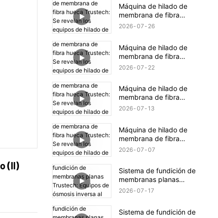
hilado TIPS (16)
Máquina de hilado de
membrana de fibra
hueca Trustech: Se
2026
07
26
revelan los equipos de
hilado de NIPS (18)
Máquina de hilado de
membrana de fibra
hueca Trustech: Se
2026
07
22
revelan los equipos de
hilado de NIPS (17)
Máquina de hilado de
membrana de fibra
hueca Trustech: Se
2026
07
13
revelan los equipos de
hilado de NIPS (16)
Máquina de hilado de
membrana de fibra
hueca Trustech: Se
2026
07
07
revelan los equipos de
 (II)
hilado de NIPS (15)
Sistema de fundición de
membranas planas
Trustech: Equipos de
2026
07
17
ósmosis inversa al
descubierto (XIV)
Sistema de fundición de