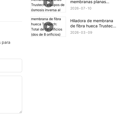
membranas planas
Trustech: Equipos de
2026
07
10
ósmosis inversa al
descubierto (XIII)
Hiladora de membrana
de fibra hueca Trustech:
Total de 16 orificios (dos
2026
03
09
de 8 orificios) Hiladora
s para