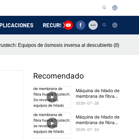
PLICACIONES
RECURSO
CONTÁCTENOS
stech: Equipos de ósmosis inversa al descubierto (II)
Recomendado
Máquina de hilado de
membrana de fibra
hueca Trustech: Se
2026
07
28
revelan los equipos de
hilado TIPS (17)
Máquina de hilado de
membrana de fibra
hueca Trustech: se
2026
07
24
revelan los equipos de